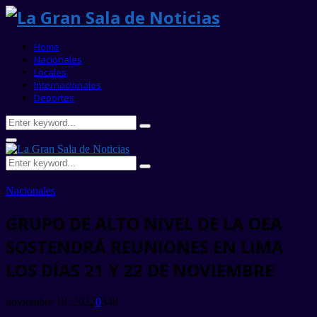
Home
Nacionales
Locales
Internacionales
Deportes
Search
Search
for:
Primary
Menu
Search
Search
for:
Nacionales
GRUPO DE ALTO NIVEL DE LA OEA
SOSTENDRÁ REUNIONES EN LIMA
LOS DÍAS 21 Y 22 DE NOVIEMBRE
noviembre 18, 2022
0
348