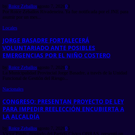
by
Roice Zeballos
agosto 7, 2026
0
3
Por Roice Zeballos Rivadeneira. Ya fue notificada por el JNE para
asumir por un mes...
Locales
JORGE BASADRE FORTALECERÁ
VOLUNTARIADO ANTE POSIBLES
EMERGENCIAS POR EL NIÑO COSTERO
by
Roice Zeballos
agosto 7, 2026
0
3
La Municipalidad Provincial Jorge Basadre, a través de la Unidad
Funcional de Gestión del Riesgo...
Nacionales
CONGRESO: PRESENTAN PROYECTO DE LEY
PARA IMPEDIR REELECCIÓN ENCUBIERTA A
LA ALCALDÍA
by
Roice Zeballos
agosto 7, 2026
0
5
Víctor Piñán, diputado del Partido Cívico OBRAS, presentó un