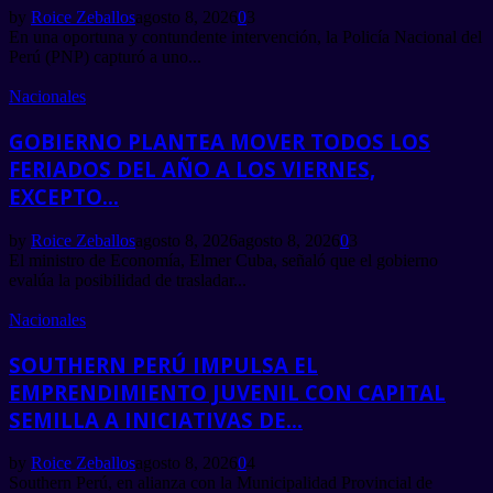
by
Roice Zeballos
agosto 8, 2026
0
3
En una oportuna y contundente intervención, la Policía Nacional del
Perú (PNP) capturó a uno...
Nacionales
GOBIERNO PLANTEA MOVER TODOS LOS
FERIADOS DEL AÑO A LOS VIERNES,
EXCEPTO...
by
Roice Zeballos
agosto 8, 2026
agosto 8, 2026
0
3
El ministro de Economía, Elmer Cuba, señaló que el gobierno
evalúa la posibilidad de trasladar...
Nacionales
SOUTHERN PERÚ IMPULSA EL
EMPRENDIMIENTO JUVENIL CON CAPITAL
SEMILLA A INICIATIVAS DE...
by
Roice Zeballos
agosto 8, 2026
0
4
Southern Perú, en alianza con la Municipalidad Provincial de