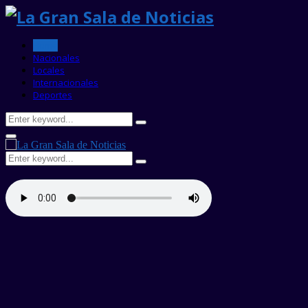
Home
Nacionales
Locales
Internacionales
Deportes
Search
Search
for:
Primary
Menu
Search
Search
for: