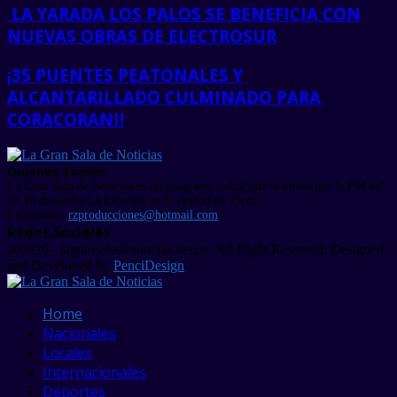
LA YARADA LOS PALOS SE BENEFICIA CON
NUEVAS OBRAS DE ELECTROSUR
¡35 PUENTES PEATONALES Y
ALCANTARILLADO CULMINADO PARA
CORACORANI!
Quienes Somos
La Gran Sala de Noticias es un programa radial que se emite por la FM del
97.10 de Radio La Estación en la ciudad de Tacna.
Escríbanos:
rzproducciones@hotmail.com
Redes Sociales
Facebook
Twitter
Linkedin
Youtube
@2026 - lagransaladenoticias.net.pe. All Right Reserved. Designed
and Developed by
PenciDesign
Facebook
Twitter
Linkedin
Youtube
Home
Nacionales
Locales
Internacionales
Deportes