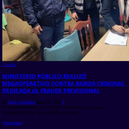
Locales
MINISTERIO PÚBLICO REALIZÓ
MEGAOPERATIVO CONTRA BANDA CRIMINAL
DEDICADA AL FRAUDE PREVISIONAL
by
Roice Zeballos
agosto 8, 2026
0
1
El Ministerio Público y la Policía Nacional realizaron un
megaoperativo en Tacna, Madre de Dios...
Nacionales