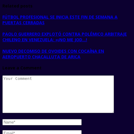
Related posts
FÚTBOL PROFESIONAL SE INICIA ESTE FIN DE SEMANA A
PUERTAS CERRADAS
PAOLO GUERRERO EXPLOTÓ CONTRA POLÉMICO ARBITRAJE
CHILENO EN VENEZUELA: «¡NO ME JOD…!
NUEVO DECOMISO DE OVOIDES CON COCAÍNA EN
AEROPUERTO CHACALLUTA DE ARICA
Leave a Comment