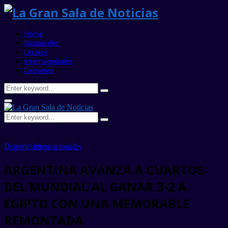
Home
Nacionales
Locales
Internacionales
Deportes
Search
Search
for:
Primary
Menu
Search
Search
for:
Deportes
Internacionales
ARGENTINA AVANZA A CUARTOS
DEL MUNDIAL AL GANAR 3-2 A
EGIPTO CON UNA MEMORABLE
REMONTADA