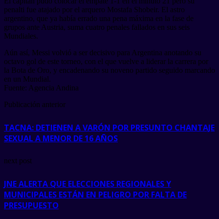
El capitán pudo colocar el empate 1-1 en el minuto 21 pero su
penalti fue atajado por el arquero Mostafa Shobeir. El astro
argentino, que ya había errado una pena máxima en la fase de
grupos ante Austria, suma cuatro penales fallados en sus seis
Mundiales.
Aún así, Messi volvió a ser decisivo para Argentina anotando su
octavo gol de este torneo, con el que vuelve a liderar la carrera por
la Bota de Oro, y encadenando su noveno partido seguido marcando
en un Mundial.
Fuente: Agencia Andina
Publicación anterior
TACNA: DETIENEN A VARÓN POR PRESUNTO CHANTAJE
SEXUAL A MENOR DE 16 AÑOS
next post
JNE ALERTA QUE ELECCIONES REGIONALES Y
MUNICIPALES ESTÁN EN PELIGRO POR FALTA DE
PRESUPUESTO