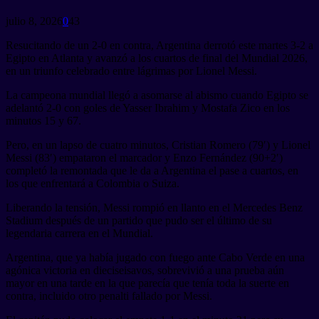
julio 8, 2026
0
43
Resucitando de un 2-0 en contra, Argentina derrotó este martes 3-2 a
Egipto en Atlanta y avanzó a los cuartos de final del Mundial 2026,
en un triunfo celebrado entre lágrimas por Lionel Messi.
La campeona mundial llegó a asomarse al abismo cuando Egipto se
adelantó 2-0 con goles de Yasser Ibrahim y Mostafa Zico en los
minutos 15 y 67.
Pero, en un lapso de cuatro minutos, Cristian Romero (79′) y Lionel
Messi (83′) empataron el marcador y Enzo Fernández (90+2′)
completó la remontada que le da a Argentina el pase a cuartos, en
los que enfrentará a Colombia o Suiza.
Liberando la tensión, Messi rompió en llanto en el Mercedes Benz
Stadium después de un partido que pudo ser el último de su
legendaria carrera en el Mundial.
Argentina, que ya había jugado con fuego ante Cabo Verde en una
agónica victoria en dieciseisavos, sobrevivió a una prueba aún
mayor en una tarde en la que parecía que tenía toda la suerte en
contra, incluido otro penalti fallado por Messi.