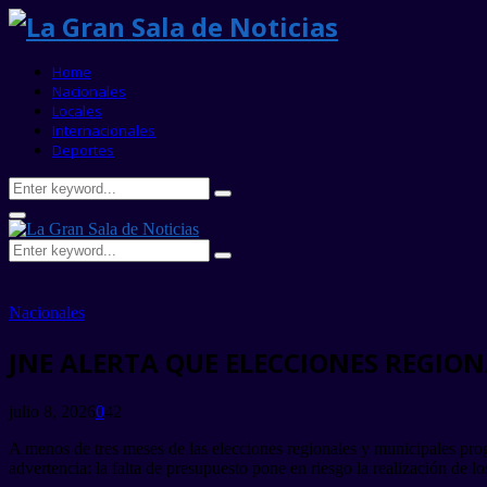
Home
Nacionales
Locales
Internacionales
Deportes
Search
Search
for:
Primary
Menu
Search
Search
for:
Nacionales
JNE ALERTA QUE ELECCIONES REGION
julio 8, 2026
0
42
A menos de tres meses de las elecciones regionales y municipales pro
advertencia: la falta de presupuesto pone en riesgo la realización de l