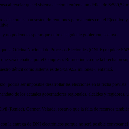
sa al revelar que el sistema electoral enfrenta un déficit de S/589,52 m
mos electorales han sostenido reuniones permanentes con el Ejecutivo y
itiva.
a y no podemos esperar que entre el siguiente gobierno», sostuvo.
 que la Oficina Nacional de Procesos Electorales (ONPE) requiere S/433
que será debatida por el Congreso, Burneo indicó que la brecha presup
uestro déficit como sistema es de S/589,52 millones», enfatizó.
zo, podría ser imposible desarrollar las elecciones en la fecha prevista.
mandato de los actuales gobernadores regionales, alcaldes y regidores,
 Civil (Reniec), Carmen Velarde, sostuvo que la falta de recursos tambié
con la entrega de DNI electrónicos porque no será posible convocar el 