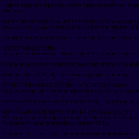
«Está en riesgo todo el proceso», afirmó Burneo en conferencia de pren
elecciones.
El titular del JNE explicó que, desde noviembre de 2025, los organis
necesarios, pero hasta el momento no han recibido una respuesta defin
«Ya llegamos a un punto en el que no se nos da una respuesta concret
DÉFICIT MILLONARIO
Del monto total requerido, el JNE necesita S/103,5 millones, mientras
Aunque una parte de los recursos fue incorporada en una ley ómnibus 
«Estamos a solo 88 días de las elecciones regionales y municipales. N
ADVIERTEN POSIBLE PRÓRROGA DE AUTORIDADES
Burneo alertó que, si el Estado no asigna el presupuesto en el corto pla
En ese escenario, señaló que se tendría que evaluar una prórroga del 
RENIEC ADVIERTE IMPACTO EN LA ENTREGA DEL DNI
Por su parte, la jefa del Registro Nacional de Identificación y Estado
Documento Nacional de Identidad electrónico (DNIe).
Según explicó, desde el 1 de septiembre el Reniec no podrá continuar 