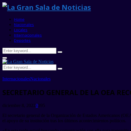
Home
Nacionales
Locales
Internacionales
Deportes
Search
Search
for:
Primary
Menu
Search
Search
for:
Internacionales
Nacionales
SECRETARIO GENERAL DE LA OEA RE
diciembre 8, 2022
0
395
El secretario general de la Organización de Estados Americanos (OEA)
el apoyo de su institución tras los últimos acontecimientos políticos.
«En esta tarde estaré buscando comunicación con ella para transmitir e