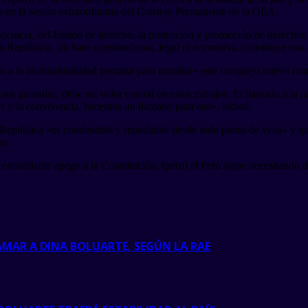
ón en la sesión extraordinaria del Consejo Permanente de la OEA.
emocracia, del Estado de derecho, la protección y promoción de derechos
 República, sin base constitucional, legal ni normativa, constituye una 
o a la institucionalidad peruana para transitar» este complejo nuevo m
us garantías, debe ser valor central en estos trabajos. El llamado a la 
des y la convivencia, hacemos un llamado para eso», indicó.
 República «es condenable y repudiable desde todo punto de vista» y qu
es.
comiable apego a la Constitución, [pero] el Perú sigue necesitando d
AMAR A DINA BOLUARTE, SEGÚN LA RAE