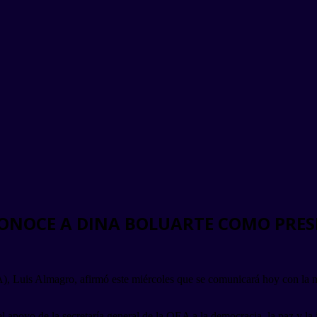
CONOCE A DINA BOLUARTE COMO PRES
, Luis Almagro, afirmó este miércoles que se comunicará hoy con la nue
l apoyo de la secretaría general de la OEA a la democracia, la paz y la