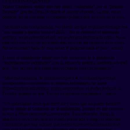
CUESTIONAMIENTOS
Walter Gutiérrez señaló que hay gente “indignada” por el “pésimo
mensaje” que dio Dina Boluarte al asumir el poder, ya que, en su
opinión, no se entendió el momento político que se vivía en el país.
“Se sintió una componenda. No puede ser que el primer mensaje sea
‘nos vamos a quedar hasta el 2026’. No se entendió el momento
político, no se entendió el rol, no se dio una lectura a la crisis. No se
entendió que la crisis no terminaba, sino era un capítulo de la crisis.
No se entendió nada de eso, no se le propuso nada al país”, refirió.
Si bien el exdefensor opinó que hay un sector de la población
“legítimamente indignado” con la situación política, también advirtió
que “hay actores que están aprovechando esta circunstancia”.
“Mire esa caravana de (camionetas) 4 x 4, camiones que están
transportando campesinos o mineros informales. Se toma
infraestructura estratégica, como aeropuertos, el Poder Judicial, la
Fiscalía, plantas de gas. Eso no es protesta espontánea”, alertó.
“Un gobernante tiene que tener muy claro que no puede permitir
que se instale el Gobierno de la turbamulta, porque en ese contexto
se van a filtrar personajes como estos. Esta situación, tengo la
absoluta convicción, que ha estado preparada y tengo la absoluta
convicción que hay actores que tienen intereses no democráticos
sino más bien generar este desorden para generar ganancias”,