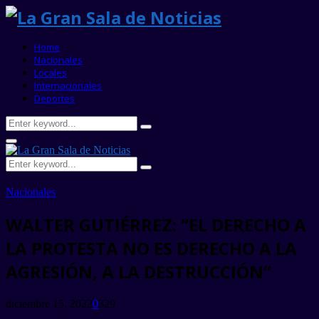
Home
Nacionales
Locales
Internacionales
Deportes
Search
Search
for:
Primary
Menu
Search
Search
for:
Nacionales
WALTER GUTIÉRREZ: “EL DERECHO A
LA PROTESTA NO ES DERECHO A LA
AGRESIÓN, A LA DESTRUCCIÓN”
diciembre 15, 2022
0
329