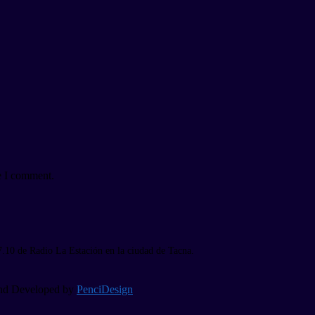
e I comment.
7.10 de Radio La Estación en la ciudad de Tacna.
 and Developed by
PenciDesign