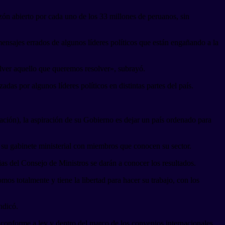
zón abierto por cada uno de los 33 millones de peruanos, sin
 mensajes errados de algunos líderes políticos que están engañando a la
lver aquello que queremos resolver», subrayó.
das por algunos líderes políticos en distintas partes del país.
ación), la aspiración de su Gobierno es dejar un país ordenado para
de su gabinete ministerial con miembros que conocen su sector.
as del Consejo de Ministros se darán a conocer los resultados.
mos totalmente y tiene la libertad para hacer su trabajo, con los
ndicó.
 conforme a ley y dentro del marco de los convenios internacionales