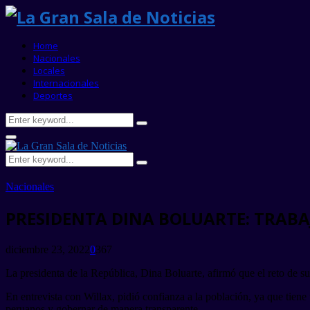
Home
Nacionales
Locales
Internacionales
Deportes
Search
Search
for:
Primary
Menu
Search
Search
for:
Nacionales
PRESIDENTA DINA BOLUARTE: TRAB
diciembre 23, 2022
0
367
La presidenta de la República, Dina Boluarte, afirmó que el reto de su
En entrevista con Willax, pidió confianza a la población, ya que tiene 
peruanos y gobernar de manera transparente.