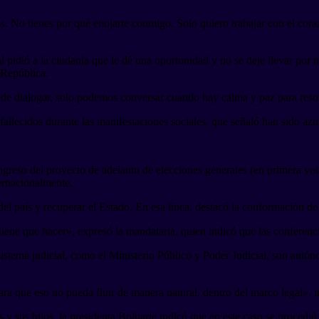
s. No tienes por qué enojarte conmigo. Solo quiero trabajar con el cora
al pidió a la ciudanía que le dé una oportunidad y no se deje llevar por
 República.
uede dialogar, solo podemos conversar cuando hay calma y paz para reso
llecidos durante las manifestaciones sociales, que señaló han sido azuza
ngreso del proyecto de adelanto de elecciones generales (en primera vot
ernacionalmente.
s del país y recuperar el Estado. En esa línea, destacó la conformación 
tiene que hacer», expresó la mandataria, quien indicó que las conferenci
istema judicial, como el Ministerio Público y Poder Judicial, son autóno
a que eso no pueda fluir de manera natural, dentro del marco legal», i
y sus hijos, la presidenta Boluarte indicó que en este caso se procedió