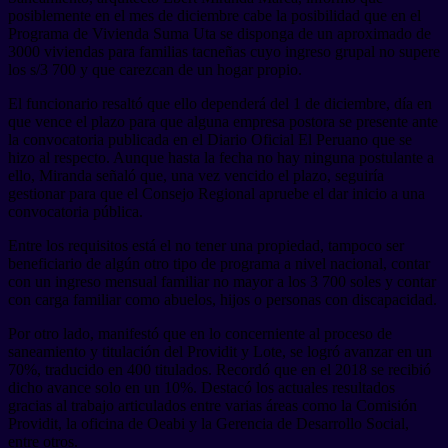
posiblemente en el mes de diciembre cabe la posibilidad que en el
Programa de Vivienda Suma Uta se disponga de un aproximado de
3000 viviendas para familias tacneñas cuyo ingreso grupal no supere
los s/3 700 y que carezcan de un hogar propio.
El funcionario resaltó que ello dependerá del 1 de diciembre, día en
que vence el plazo para que alguna empresa postora se presente ante
la convocatoria publicada en el Diario Oficial El Peruano que se
hizo al respecto. Aunque hasta la fecha no hay ninguna postulante a
ello, Miranda señaló que, una vez vencido el plazo, seguiría
gestionar para que el Consejo Regional apruebe el dar inicio a una
convocatoria pública.
Entre los requisitos está el no tener una propiedad, tampoco ser
beneficiario de algún otro tipo de programa a nivel nacional, contar
con un ingreso mensual familiar no mayor a los 3 700 soles y contar
con carga familiar como abuelos, hijos o personas con discapacidad.
Por otro lado, manifestó que en lo concerniente al proceso de
saneamiento y titulación del Providit y Lote, se logró avanzar en un
70%, traducido en 400 titulados. Recordó que en el 2018 se recibió
dicho avance solo en un 10%. Destacó los actuales resultados
gracias al trabajo articulados entre varias áreas como la Comisión
Providit, la oficina de Oeabi y la Gerencia de Desarrollo Social,
entre otros.