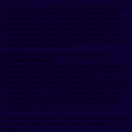
“En estos dos meses, en Providit se ha facilitado la electrificación al
100% y el agua y desagüe desde el perfil, el expediente y darle
seguridad jurídica. Ahora recomendamos que los beneficiarios que
hayan tenido su minuta o acta continúen su trámite. Los que tienen
el acta deben tramitar la minuta. Y los de la minuta, procedan a la
compra venta notarial. Estamos a la espera, seguramente el notario
les va a pedir el acuerdo del Consejo Regional que autoriza la venta.
Con ello culminanos el Providit”, dijo.
MONITOREO Y CLORACIÓN DE AGUA EN LOS
CENTROS POBLADOS
Seguidamente, el director regional de Vivienda contó que vienen
avanzando el Fondo de Estímulo y Desempeño, en convenio con el
Ministerio de Desarrollo e Inclusión Social (Midis). Consta del
monitoreo y cloración del agua en la parte de los centros poblados,
siendo algunos como Huaytire, Ancomarca, Yabroco, también entre
las cuatro provincias. “Hay sectores más alejados donde el agua no
es apta para consumo humano o potable. Es agua de filtración de
que debe ser tratada y desinfectada para que sea apta para el
consumo humano”, refirió.
Dicha labor iniciaría este lunes. Irá acompañada de una capacitación
de mes a mes y medio, para las áreas técnicas municipales y a los
operadores.