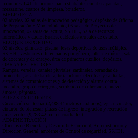
monitores, 04 habitaciones para estudiantes con discapacidad,
mezzanine, cuartos de limpieza, botaderos.
BIBLIOTECA
02 niveles, 02 aulas de innovación pedagógica, depósito de Oficina
de Preparación y Mantenimiento, 05 salas de Proyectos de
Innovación, 02 salas de lectura, SS.HH., Sala de recursos
informáticos y audiovisuales, cubículos grupales de estudio.
BLOQUE DEPORTIVO
02 niveles, gimnasio, piscina, losas deportivas de usos múltiples,
SS.HH., vestidores diferenciados por género, taller de música, salas
de docentes y de ensayo, área de primeros auxilios, depósitos.
OBRAS EXTERIORES
Rampas, veredas, canales pluviales, sardineles, barandas de
protección, asta de bandera, instalaciones eléctricas y sanitarias,
sistemas de comunicaciones y de detección y alarma contra
incendio, grupo electrógeno, sembrado de cubresuelo, nuevos
árboles, pérgolas.
ÁREAS EXTERIORES
Circulación sin techar (2,488.34 metros cuadrados), eje articulador,
cinturón de bienestar, plazas de ingreso, integración y recreación,
áreas verdes (9,783.42 metros cuadrados).
ADMINISTRACIÓN
Oficinas de Bienestar y Desarrollo Estudiantil, Administración y
Dirección General; ambiente de Control de seguridad, SS.HH.