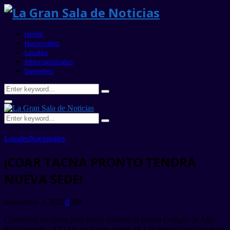
Home
Nacionales
Locales
Internacionales
Deportes
Search
Search
for:
Primary
Menu
Search
Search
for:
Locales
Nacionales
¡COAR TACNA PRONTO TENDRÁ
NUEVA SEDE!
noviembre 2, 2022
0
369
Continúan las obras para hacer realidad el nuevo Colegio de Alto
Rendimiento – COAR de Tacna, sobre 28,148 metros cuadrados de