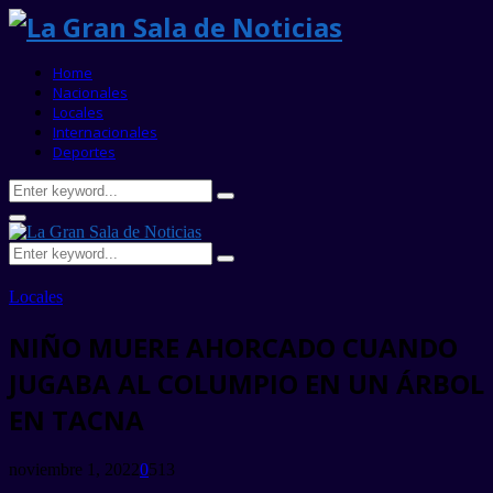
Home
Nacionales
Locales
Internacionales
Deportes
Search
Search
for:
Primary
Menu
Search
Search
for:
Locales
NIÑO MUERE AHORCADO CUANDO
JUGABA AL COLUMPIO EN UN ÁRBOL
EN TACNA
noviembre 1, 2022
0
513