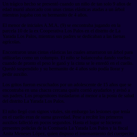
Un trágico hecho se presentó cuando un niño de tan solo 9 años de
edad murió ahorcado con unas cintas elásticas atadas a un árbol
mientras jugaba con su hermanito de 4 años.
El menor de iniciales A.M.A. (9) se encontraba jugando en la
parcela 10 de la ex Cooperativa Los Palos en el distrito de La
Yarada Los Palos, mientras sus padres se dedicaban a las faenas
agrícolas.
Encontraron unas cintas elásticas las cuales amarraron un árbol para
utilizarlas como un columpio. El niño se balanceaba dando vueltas
cuando de pronto el peso le ganó y la cinta se le enredó en el cuello.
Quedó suspendido y su hermanito de 4 años solo podía llorar y
pedir auxilio.
Los gritos fueron escuchados por un adolescente de 15 años que se
encontraba en una chacra cercana quién corrió ayudarlos y avisó a
sus padres. Los progenitores trasladaron al menor a la posta de salud
del distrito La Yarada Los Palos.
El niño llegó con signos vitales, sin embargo las lesiones que tenía
en el cuello eran de suma gravedad. Pese a recibir los primeros
auxilios falleció en pocos segundos. Hasta el lugar se hicieron
presentes policías de la Comisaría La Yarada Los Palos y la fiscal
Anita Meneses López, quien dispuso el internamiento del cuerpecito