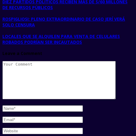
DIEZ PARTIDOS POLÍTICOS RECIBEN MÁS DE S/60 MILLONES
DE RECURSOS PÚBLICOS
ROSPIGLIOSI: PLENO EXTRAORDINARIO DE CASO JERÍ VERÁ
SOLO CENSURA
LOCALES QUE SE ALQUILEN PARA VENTA DE CELULARES
ROBADOS PODRÍAN SER INCAUTADOS
Leave a Comment