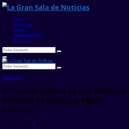
Home
Nacionales
Locales
Internacionales
Deportes
Search
Search
for:
Primary
Menu
Search
Search
for:
Nacionales
DUEÑO DE CLÍNICA LA LUZ CONFESÓ
ENTREGA DE DÁDIVA A PEDRO
CASTILLO
octubre 12, 2022
0
421