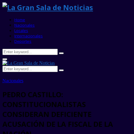
Home
Nacionales
Locales
Internacionales
Deportes
Search
Search
for:
Primary
Menu
Search
Search
for:
Nacionales
PEDRO CASTILLO:
CONSTITUCIONALISTAS
CONSIDERAN DEFICIENTE
ACUSACIÓN DE LA FISCAL DE LA
NACIÓN