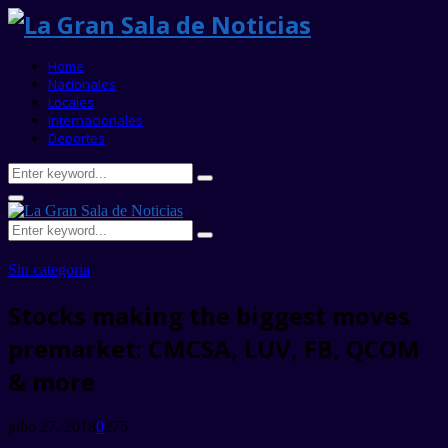
Home
Nacionales
Locales
Internacionales
Deportes
Search
Search
for:
Primary
Menu
Search
Search
for:
Sin categoria
Stocks making the biggest moves
premarket: CMCSA, LUV, FB, QCOM
& more
julio 27, 2018
0
275