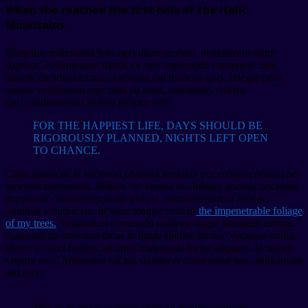
When she reached the first hills of the Italic
Mountains.
Phasellus malesuada felis eget diam pretium, ut hendrerit tortor
dapibus. Pellentesque mattis ex eget malesuada consequat. Sed
blandit tincidunt lectus, at viverra dui rhoncus quis. Integer urna
massa, vestibulum eget odio sit amet, commodo viverra
dui, condimentum id felis tempor velit.
FOR THE HAPPIEST LIFE, DAYS SHOULD BE
RIGOROUSLY PLANNED, NIGHTS LEFT OPEN
TO CHANCE.
Class aptent taciti sociosqu ad litora torquent per conubia nostra, per
inceptos himenaeos. Mauris vel magna ex. Integer gravida tincidunt
accumsan. Vestibulum nulla mauris, condimentum id felis ac,
volutpat volutpat mi. In vitae tempor velit of
the impenetrable foliage
of my trees.
Vestibulum commodo nulla eu augue tincidunt rutrum.
Suspendisse interdum lacus in ligula finibus luctus. Vivamus mollis
libero vel orci finibus, sit amet malesuada lectus aliquam. In auctor
viverra eros. Maecenas elit mi, dictum et consectetur nec, sollicitudin
sed arcu.