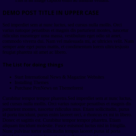
This is an image caption enim ad minima veniam.
DEMO POST TITLE IN UPPER CASE
Sed imperdiet sem at nunc luctus, sed cursus nulla mollis. Orci
varius natoque penatibus et magnis dis parturient montes, nascetur
ridiculus musnteger urna massa, vestibulum eget odio sit amet,
commodo viverra dui. Nam vel malesuada mi, ac ultricies velit. Nam
semper ante eget purus mattis, et condimentum lorem ultriciesjusto
feugiat pharetra sit amet ac libero.
The List for doing things
Start International News & Magazine Websites
Installing Themes
Purchase PenNews on Themeforest
Curabitur tempor tempor pharetra.Sed imperdiet sem at nunc luctus,
sed cursus nulla mollis. Orci varius natoque penatibus et magnis dis
parturient montes, nascetur ridiculus mus. Etiam sollicitudin, purus
id porta tincidunt, purus enim laoreet orci, a rhoncus ex mi in libero.
Donec et sagittis est. Curabitur tempor tempor pharetra. Etiam
aliquam tincidunt molestie. Fusce euismod luctus nisl in fringilla.
Nunc pulvinar tortor sollicitudin tempus laoreet purus id porta