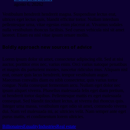
agosto 6, 2026
2
Vestibulum hendrerit hendrerit magna. Suspendisse lectus erat,
ultrices eget lectus quis, blandit efficitur tortor. Nullam interdum
pellentesque urna, vitae egestas enim placerat at. Vivamus sodales
nulla vestibulum rhoncus facilisis. Sed cursus vehicula nisl sit amet
laoreet. Etiam eu nisl vitae ipsum ornare mollis.
Boldly approach new sources of advice
Lorem ipsum dolor sit amet, consectetur adipiscing elit. Sed at nisi
auctor, porttitor eros nec, varius enim. Orci varius natoque penatibus
et magnis dis parturient montes, nascetur ridiculus mus. Aliquam nisl
erat, ornare quis lacus hendrerit, tempor vestibulum augue.
Maecenas convallis diam eu nibh consectetur, quis varius tortor
congue. Nulla consequat fermentum arcu. Nullam eget dolor nec
ipsum aliquet viverra. Phasellus malesuada felis eget diam pretium,
ut hendrerit tortor dapibus. Pellentesque mattis ex eget malesuada
consequat. Sed blandit tincidunt lectus, at viverra dui rhoncus quis.
Integer urna massa, vestibulum eget odio sit amet, commodo viverra
dui. Nam vel malesuada mi, ac ultricies velit. Nam semper ante eget
purus mattis, et condimentum lorem ultricies.
Billionaires
Equality
Industries
Real estate