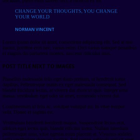
tincidunt, purus enim laoreet orci, a rhoncus ex mi.
CHANGE YOUR THOUGHTS, YOU CHANGE
YOUR WORLD
NORMAN VINCENT
Lorem ipsum dolor sit amet, consectetur adipiscing elit. Sed at nisi
auctor, porttitor eros nec, varius enim. Orci varius natoque penatibus
et magnis dis parturient montes, nascetur ridiculus mus.
POST TITLE NEXT TO IMAGES
Phasellus malesuada felis eget diam pretium, ut hendrerit tortor
dapibus. Pellentesque mattis ex eget malesuada consequat. Sed
blandit tincidunt lectus, at viverra dui rhoncus quis. Integer urna
massa, vestibulum eget odio sit amet, commodo viverra dui.
Condimentum id felis ac, volutpat volutpat mi. In vitae tempor
velit. Donec et sagittis est.
Vestibulum hendrerit hendrerit magna. Suspendisse lectus erat,
ultrices eget lectus quis, blandit efficitur tortor. Nullam interdum
pellentesque urna, vitae egestas enim placerat at. Vivamus sodales
nulla vestibulum rhoncus facilisis. Sed cursus vehicula nisl sit amet