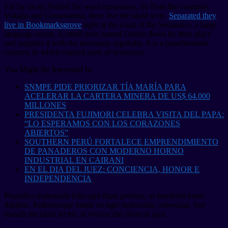
Far far away, behind the word mountains, far from the countries
Vokalia and Consonantia, there live the blind texts.
Separated they
live in Bookmarksgrove
right at the coast of the Semantics, a large
language ocean. A small river named Duden flows by their place
and supplies it with the necessary regelialia. It is a paradisematic
country, in which roasted parts of sentences.
You Might Be Interested In
SNMPE PIDE PRIORIZAR TÍA MARÍA PARA
ACELERAR LA CARTERA MINERA DE US$ 64.000
MILLONES
PRESIDENTA FUJIMORI CELEBRA VISITA DEL PAPA:
“LO ESPERAMOS CON LOS CORAZONES
ABIERTOS”
SOUTHERN PERÚ FORTALECE EMPRENDIMIENTO
DE PANADEROS CON MODERNO HORNO
INDUSTRIAL EN CAIRANI
EN EL DIA DEL JUEZ: CONCIENCIA, HONOR E
INDEPENDENCIA
Phasellus malesuada felis eget diam pretium, ut hendrerit tortor
dapibus. Pellentesque mattis ex eget malesuada consequat. Sed
blandit tincidunt lectus, at viverra dui rhoncus quis.