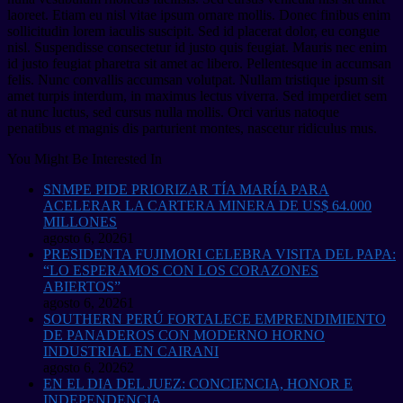
laoreet. Etiam eu nisl vitae ipsum ornare mollis. Donec finibus enim
sollicitudin lorem iaculis suscipit. Sed id placerat dolor, eu congue
nisl. Suspendisse consectetur id justo quis feugiat. Mauris nec enim
id justo feugiat pharetra sit amet ac libero. Pellentesque in accumsan
felis. Nunc convallis accumsan volutpat. Nullam tristique ipsum sit
amet turpis interdum, in maximus lectus viverra. Sed imperdiet sem
at nunc luctus, sed cursus nulla mollis. Orci varius natoque
penatibus et magnis dis parturient montes, nascetur ridiculus mus.
You Might Be Interested In
SNMPE PIDE PRIORIZAR TÍA MARÍA PARA
ACELERAR LA CARTERA MINERA DE US$ 64.000
MILLONES
agosto 6, 2026
1
PRESIDENTA FUJIMORI CELEBRA VISITA DEL PAPA:
“LO ESPERAMOS CON LOS CORAZONES
ABIERTOS”
agosto 6, 2026
1
SOUTHERN PERÚ FORTALECE EMPRENDIMIENTO
DE PANADEROS CON MODERNO HORNO
INDUSTRIAL EN CAIRANI
agosto 6, 2026
2
EN EL DIA DEL JUEZ: CONCIENCIA, HONOR E
INDEPENDENCIA