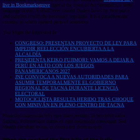
live in Bookmarksgrove
right at the coast of the Semantics, a large
language ocean. A small river named Duden flows by their place
and supplies it with the necessary regelialia. It is a paradisematic
country, in which roasted parts of sentences.
You Might Be Interested In
CONGRESO: PRESENTAN PROYECTO DE LEY PARA
IMPEDIR REELECCIÓN ENCUBIERTA A LA
ALCALDÍA
PRESIDENTA KEIKO FUJIMORI: VAMOS A DEJAR A
PERÚ EN ALTO CON LOS JUEGOS
PANAMERICANOS 2027
JNE CONVOCA A NUEVAS AUTORIDADES PARA
ASUMIR TEMPORALMENTE EL GOBIERNO
REGIONAL DE TACNA DURANTE LICENCIA
ELECTORAL
MOTOCICLISTA RESULTA HERIDO TRAS CHOQUE
CON MINIVÁN EN PLENO CENTRO DE TACNA
Phasellus malesuada felis eget diam pretium, ut hendrerit tortor
dapibus. Pellentesque mattis ex eget malesuada consequat. Sed
blandit tincidunt lectus, at viverra dui rhoncus quis.
When she reached the first hills of the Italic