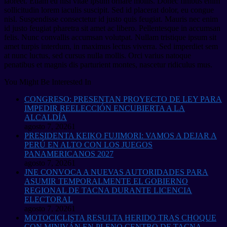
laoreet. Etiam eu nisl vitae ipsum ornare mollis. Donec finibus enim
sollicitudin lorem iaculis suscipit. Sed id placerat dolor, eu congue
nisl. Suspendisse consectetur id justo quis feugiat. Mauris nec enim
id justo feugiat pharetra sit amet ac libero. Pellentesque in accumsan
felis. Nunc convallis accumsan volutpat. Nullam tristique ipsum sit
amet turpis interdum, in maximus lectus viverra. Sed imperdiet sem
at nunc luctus, sed cursus nulla mollis. Orci varius natoque
penatibus et magnis dis parturient montes, nascetur ridiculus mus.
You Might Be Interested In
CONGRESO: PRESENTAN PROYECTO DE LEY PARA
IMPEDIR REELECCIÓN ENCUBIERTA A LA
ALCALDÍA
agosto 7, 2026
1
PRESIDENTA KEIKO FUJIMORI: VAMOS A DEJAR A
PERÚ EN ALTO CON LOS JUEGOS
PANAMERICANOS 2027
agosto 7, 2026
1
JNE CONVOCA A NUEVAS AUTORIDADES PARA
ASUMIR TEMPORALMENTE EL GOBIERNO
REGIONAL DE TACNA DURANTE LICENCIA
ELECTORAL
agosto 7, 2026
1
MOTOCICLISTA RESULTA HERIDO TRAS CHOQUE
CON MINIVÁN EN PLENO CENTRO DE TACNA