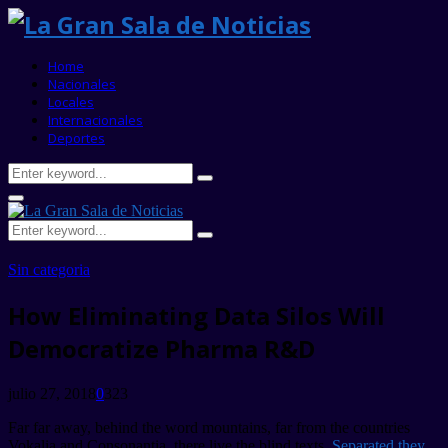
Home
Nacionales
Locales
Internacionales
Deportes
Search
Search
for:
Primary
Menu
Search
Search
for:
Sin categoria
How Eliminating Data Silos Will
Democratize Pharma R&D
julio 27, 2018
0
323
Far far away, behind the word mountains, far from the countries
Vokalia and Consonantia, there live the blind texts.
Separated they