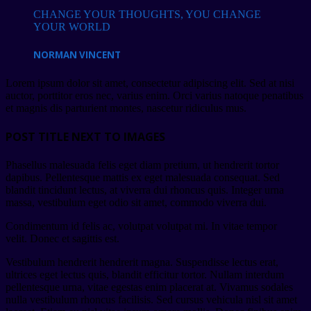
CHANGE YOUR THOUGHTS, YOU CHANGE
YOUR WORLD
NORMAN VINCENT
Lorem ipsum dolor sit amet, consectetur adipiscing elit. Sed at nisi
auctor, porttitor eros nec, varius enim. Orci varius natoque penatibus
et magnis dis parturient montes, nascetur ridiculus mus.
POST TITLE NEXT TO IMAGES
Phasellus malesuada felis eget diam pretium, ut hendrerit tortor
dapibus. Pellentesque mattis ex eget malesuada consequat. Sed
blandit tincidunt lectus, at viverra dui rhoncus quis. Integer urna
massa, vestibulum eget odio sit amet, commodo viverra dui.
Condimentum id felis ac, volutpat volutpat mi. In vitae tempor
velit. Donec et sagittis est.
Vestibulum hendrerit hendrerit magna. Suspendisse lectus erat,
ultrices eget lectus quis, blandit efficitur tortor. Nullam interdum
pellentesque urna, vitae egestas enim placerat at. Vivamus sodales
nulla vestibulum rhoncus facilisis. Sed cursus vehicula nisl sit amet