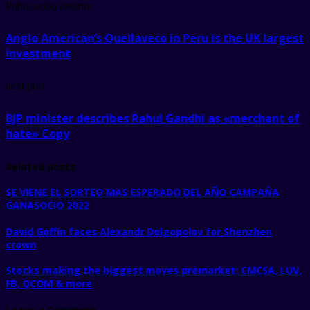
Publicación anterior
Anglo American’s Quellaveco in Peru is the UK largest
investment
next post
BJP minister describes Rahul Gandhi as «merchant of
hate» Copy
Related posts
SE VIENE EL SORTEO MAS ESPERADO DEL AÑO CAMPAÑA
GANASOCIO 2022
David Goffin faces Alexandr Dolgopolov for Shenzhen
crown
Stocks making the biggest moves premarket: CMCSA, LUV,
FB, QCOM & more
Leave a Comment