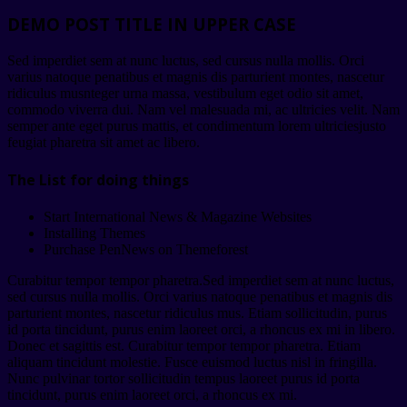
DEMO POST TITLE IN UPPER CASE
Sed imperdiet sem at nunc luctus, sed cursus nulla mollis. Orci
varius natoque penatibus et magnis dis parturient montes, nascetur
ridiculus musnteger urna massa, vestibulum eget odio sit amet,
commodo viverra dui. Nam vel malesuada mi, ac ultricies velit. Nam
semper ante eget purus mattis, et condimentum lorem ultriciesjusto
feugiat pharetra sit amet ac libero.
The List for doing things
Start International News & Magazine Websites
Installing Themes
Purchase PenNews on Themeforest
Curabitur tempor tempor pharetra.Sed imperdiet sem at nunc luctus,
sed cursus nulla mollis. Orci varius natoque penatibus et magnis dis
parturient montes, nascetur ridiculus mus. Etiam sollicitudin, purus
id porta tincidunt, purus enim laoreet orci, a rhoncus ex mi in libero.
Donec et sagittis est. Curabitur tempor tempor pharetra. Etiam
aliquam tincidunt molestie. Fusce euismod luctus nisl in fringilla.
Nunc pulvinar tortor sollicitudin tempus laoreet purus id porta
tincidunt, purus enim laoreet orci, a rhoncus ex mi.