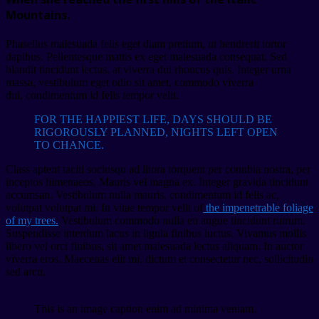
Mountains.
Phasellus malesuada felis eget diam pretium, ut hendrerit tortor
dapibus. Pellentesque mattis ex eget malesuada consequat. Sed
blandit tincidunt lectus, at viverra dui rhoncus quis. Integer urna
massa, vestibulum eget odio sit amet, commodo viverra
dui, condimentum id felis tempor velit.
FOR THE HAPPIEST LIFE, DAYS SHOULD BE
RIGOROUSLY PLANNED, NIGHTS LEFT OPEN
TO CHANCE.
Class aptent taciti sociosqu ad litora torquent per conubia nostra, per
inceptos himenaeos. Mauris vel magna ex. Integer gravida tincidunt
accumsan. Vestibulum nulla mauris, condimentum id felis ac,
volutpat volutpat mi. In vitae tempor velit of
the impenetrable foliage
of my trees.
Vestibulum commodo nulla eu augue tincidunt rutrum.
Suspendisse interdum lacus in ligula finibus luctus. Vivamus mollis
libero vel orci finibus, sit amet malesuada lectus aliquam. In auctor
viverra eros. Maecenas elit mi, dictum et consectetur nec, sollicitudin
sed arcu.
This is an image caption enim ad minima veniam.