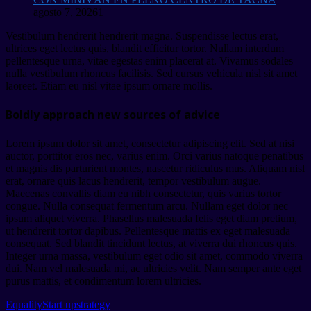
agosto 7, 2026
1
Vestibulum hendrerit hendrerit magna. Suspendisse lectus erat,
ultrices eget lectus quis, blandit efficitur tortor. Nullam interdum
pellentesque urna, vitae egestas enim placerat at. Vivamus sodales
nulla vestibulum rhoncus facilisis. Sed cursus vehicula nisl sit amet
laoreet. Etiam eu nisl vitae ipsum ornare mollis.
Boldly approach new sources of advice
Lorem ipsum dolor sit amet, consectetur adipiscing elit. Sed at nisi
auctor, porttitor eros nec, varius enim. Orci varius natoque penatibus
et magnis dis parturient montes, nascetur ridiculus mus. Aliquam nisl
erat, ornare quis lacus hendrerit, tempor vestibulum augue.
Maecenas convallis diam eu nibh consectetur, quis varius tortor
congue. Nulla consequat fermentum arcu. Nullam eget dolor nec
ipsum aliquet viverra. Phasellus malesuada felis eget diam pretium,
ut hendrerit tortor dapibus. Pellentesque mattis ex eget malesuada
consequat. Sed blandit tincidunt lectus, at viverra dui rhoncus quis.
Integer urna massa, vestibulum eget odio sit amet, commodo viverra
dui. Nam vel malesuada mi, ac ultricies velit. Nam semper ante eget
purus mattis, et condimentum lorem ultricies.
Equality
Start up
strategy