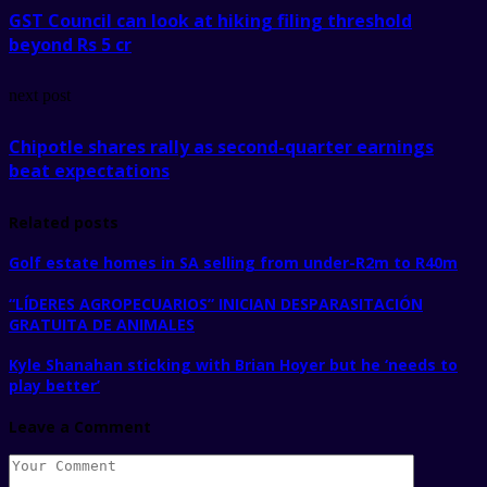
GST Council can look at hiking filing threshold
beyond Rs 5 cr
next post
Chipotle shares rally as second-quarter earnings
beat expectations
Related posts
Golf estate homes in SA selling from under-R2m to R40m
“LÍDERES AGROPECUARIOS” INICIAN DESPARASITACIÓN
GRATUITA DE ANIMALES
Kyle Shanahan sticking with Brian Hoyer but he ‘needs to
play better’
Leave a Comment