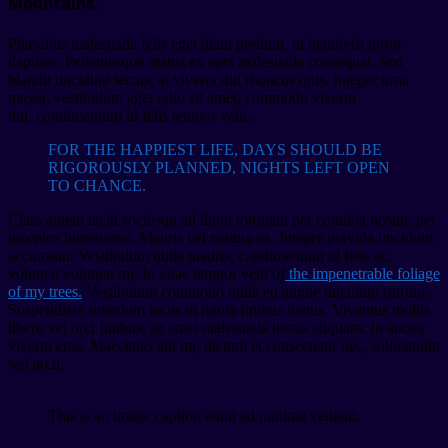
Mountains.
Phasellus malesuada felis eget diam pretium, ut hendrerit tortor
dapibus. Pellentesque mattis ex eget malesuada consequat. Sed
blandit tincidunt lectus, at viverra dui rhoncus quis. Integer urna
massa, vestibulum eget odio sit amet, commodo viverra
dui, condimentum id felis tempor velit.
FOR THE HAPPIEST LIFE, DAYS SHOULD BE
RIGOROUSLY PLANNED, NIGHTS LEFT OPEN
TO CHANCE.
Class aptent taciti sociosqu ad litora torquent per conubia nostra, per
inceptos himenaeos. Mauris vel magna ex. Integer gravida tincidunt
accumsan. Vestibulum nulla mauris, condimentum id felis ac,
volutpat volutpat mi. In vitae tempor velit of
the impenetrable foliage
of my trees.
Vestibulum commodo nulla eu augue tincidunt rutrum.
Suspendisse interdum lacus in ligula finibus luctus. Vivamus mollis
libero vel orci finibus, sit amet malesuada lectus aliquam. In auctor
viverra eros. Maecenas elit mi, dictum et consectetur nec, sollicitudin
sed arcu.
This is an image caption enim ad minima veniam.