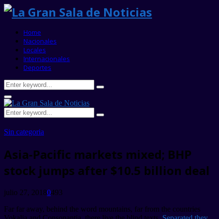
Home
Nacionales
Locales
Internacionales
Deportes
Search
Search
for:
Primary
Menu
Search
Search
for:
Sin categoria
Asia-Pacific markets mixed; BHP
stock jumps after $10.5 billion deal
julio 27, 2018
0
493
Far far away, behind the word mountains, far from the countries
Vokalia and Consonantia, there live the blind texts.
Separated they