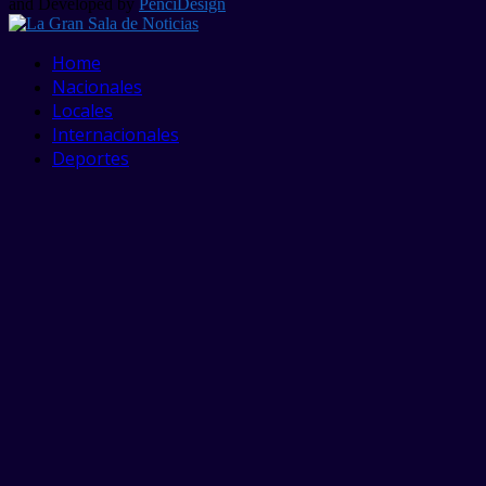
and Developed by
PenciDesign
Facebook
Twitter
Linkedin
Youtube
Home
Nacionales
Locales
Internacionales
Deportes