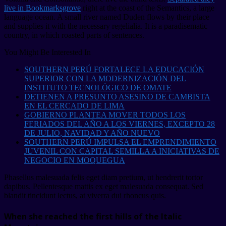
live in Bookmarksgrove
right at the coast of the Semantics, a large
language ocean. A small river named Duden flows by their place
and supplies it with the necessary regelialia. It is a paradisematic
country, in which roasted parts of sentences.
You Might Be Interested In
SOUTHERN PERÚ FORTALECE LA EDUCACIÓN
SUPERIOR CON LA MODERNIZACIÓN DEL
INSTITUTO TECNOLÓGICO DE OMATE
DETIENEN A PRESUNTO ASESINO DE CAMBISTA
EN EL CERCADO DE LIMA
GOBIERNO PLANTEA MOVER TODOS LOS
FERIADOS DEL AÑO A LOS VIERNES, EXCEPTO 28
DE JULIO, NAVIDAD Y AÑO NUEVO
SOUTHERN PERÚ IMPULSA EL EMPRENDIMIENTO
JUVENIL CON CAPITAL SEMILLA A INICIATIVAS DE
NEGOCIO EN MOQUEGUA
Phasellus malesuada felis eget diam pretium, ut hendrerit tortor
dapibus. Pellentesque mattis ex eget malesuada consequat. Sed
blandit tincidunt lectus, at viverra dui rhoncus quis.
When she reached the first hills of the Italic