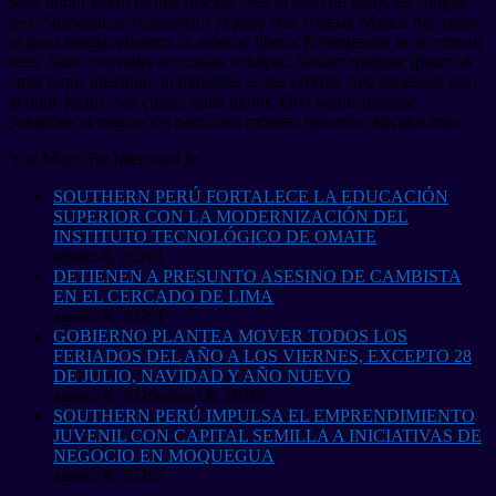
sollicitudin lorem iaculis suscipit. Sed id placerat dolor, eu congue
nisl. Suspendisse consectetur id justo quis feugiat. Mauris nec enim
id justo feugiat pharetra sit amet ac libero. Pellentesque in accumsan
felis. Nunc convallis accumsan volutpat. Nullam tristique ipsum sit
amet turpis interdum, in maximus lectus viverra. Sed imperdiet sem
at nunc luctus, sed cursus nulla mollis. Orci varius natoque
penatibus et magnis dis parturient montes, nascetur ridiculus mus.
You Might Be Interested In
SOUTHERN PERÚ FORTALECE LA EDUCACIÓN
SUPERIOR CON LA MODERNIZACIÓN DEL
INSTITUTO TECNOLÓGICO DE OMATE
agosto 8, 2026
1
DETIENEN A PRESUNTO ASESINO DE CAMBISTA
EN EL CERCADO DE LIMA
agosto 8, 2026
1
GOBIERNO PLANTEA MOVER TODOS LOS
FERIADOS DEL AÑO A LOS VIERNES, EXCEPTO 28
DE JULIO, NAVIDAD Y AÑO NUEVO
agosto 8, 2026
agosto 8, 2026
1
SOUTHERN PERÚ IMPULSA EL EMPRENDIMIENTO
JUVENIL CON CAPITAL SEMILLA A INICIATIVAS DE
NEGOCIO EN MOQUEGUA
agosto 8, 2026
2