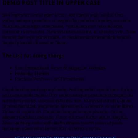
DEMO POST TITLE IN UPPER CASE
Sed imperdiet sem at nunc luctus, sed cursus nulla mollis. Orci
varius natoque penatibus et magnis dis parturient montes, nascetur
ridiculus musnteger urna massa, vestibulum eget odio sit amet,
commodo viverra dui. Nam vel malesuada mi, ac ultricies velit. Nam
semper ante eget purus mattis, et condimentum lorem ultriciesjusto
feugiat pharetra sit amet ac libero.
The List for doing things
Start International News & Magazine Websites
Installing Themes
Purchase PenNews on Themeforest
Curabitur tempor tempor pharetra.Sed imperdiet sem at nunc luctus,
sed cursus nulla mollis. Orci varius natoque penatibus et magnis dis
parturient montes, nascetur ridiculus mus. Etiam sollicitudin, purus
id porta tincidunt, purus enim laoreet orci, a rhoncus ex mi in libero.
Donec et sagittis est. Curabitur tempor tempor pharetra. Etiam
aliquam tincidunt molestie. Fusce euismod luctus nisl in fringilla.
Nunc pulvinar tortor sollicitudin tempus laoreet purus id porta
tincidunt, purus enim laoreet orci, a rhoncus ex mi.