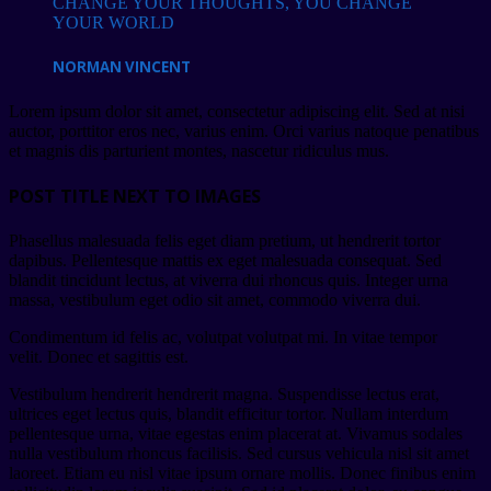
CHANGE YOUR THOUGHTS, YOU CHANGE
YOUR WORLD
NORMAN VINCENT
Lorem ipsum dolor sit amet, consectetur adipiscing elit. Sed at nisi
auctor, porttitor eros nec, varius enim. Orci varius natoque penatibus
et magnis dis parturient montes, nascetur ridiculus mus.
POST TITLE NEXT TO IMAGES
Phasellus malesuada felis eget diam pretium, ut hendrerit tortor
dapibus. Pellentesque mattis ex eget malesuada consequat. Sed
blandit tincidunt lectus, at viverra dui rhoncus quis. Integer urna
massa, vestibulum eget odio sit amet, commodo viverra dui.
Condimentum id felis ac, volutpat volutpat mi. In vitae tempor
velit. Donec et sagittis est.
Vestibulum hendrerit hendrerit magna. Suspendisse lectus erat,
ultrices eget lectus quis, blandit efficitur tortor. Nullam interdum
pellentesque urna, vitae egestas enim placerat at. Vivamus sodales
nulla vestibulum rhoncus facilisis. Sed cursus vehicula nisl sit amet
laoreet. Etiam eu nisl vitae ipsum ornare mollis. Donec finibus enim