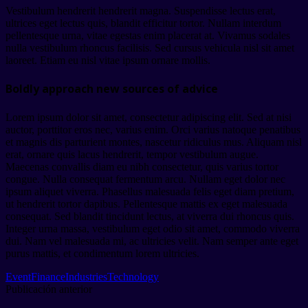
Vestibulum hendrerit hendrerit magna. Suspendisse lectus erat,
ultrices eget lectus quis, blandit efficitur tortor. Nullam interdum
pellentesque urna, vitae egestas enim placerat at. Vivamus sodales
nulla vestibulum rhoncus facilisis. Sed cursus vehicula nisl sit amet
laoreet. Etiam eu nisl vitae ipsum ornare mollis.
Boldly approach new sources of advice
Lorem ipsum dolor sit amet, consectetur adipiscing elit. Sed at nisi
auctor, porttitor eros nec, varius enim. Orci varius natoque penatibus
et magnis dis parturient montes, nascetur ridiculus mus. Aliquam nisl
erat, ornare quis lacus hendrerit, tempor vestibulum augue.
Maecenas convallis diam eu nibh consectetur, quis varius tortor
congue. Nulla consequat fermentum arcu. Nullam eget dolor nec
ipsum aliquet viverra. Phasellus malesuada felis eget diam pretium,
ut hendrerit tortor dapibus. Pellentesque mattis ex eget malesuada
consequat. Sed blandit tincidunt lectus, at viverra dui rhoncus quis.
Integer urna massa, vestibulum eget odio sit amet, commodo viverra
dui. Nam vel malesuada mi, ac ultricies velit. Nam semper ante eget
purus mattis, et condimentum lorem ultricies.
Event
Finance
Industries
Technology
Publicación anterior