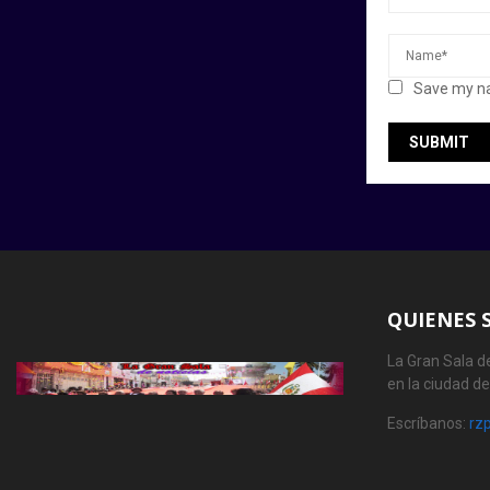
Save my na
QUIENES 
La Gran Sala de
en la ciudad d
Escríbanos:
rz