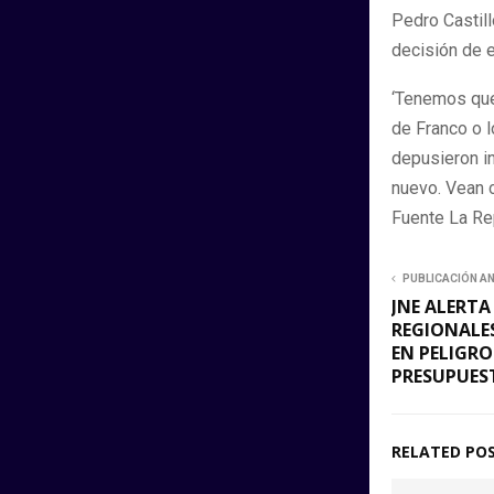
Pedro Castill
decisión de es
‘Tenemos que 
de Franco o 
depusieron in
nuevo. Vean 
Fuente La Re
PUBLICACIÓN A
JNE ALERTA
REGIONALE
EN PELIGRO
PRESUPUES
RELATED PO