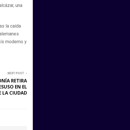
lcázar, una
as la caída
 alemanes
país moderno y
NEXT POST
ONÍA RETIRA
ESUSO EN EL
 LA CIUDAD