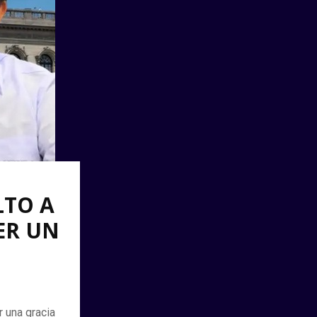
LTO A
ER UN
r una gracia