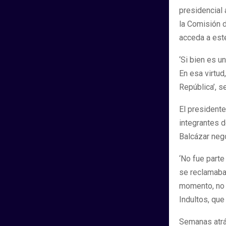
presidencial
la Comisión d
acceda a este
‘Si bien es u
En esa virtud
República’, s
El presidente
integrantes d
Balcázar neg
‘No fue parte
se reclamaba 
momento, no 
Indultos, que
Semanas atrás