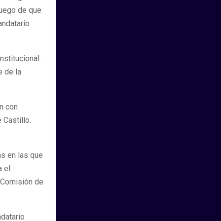
luego de que
andatario
nstitucional.
e de la
ón con
 Castillo.
as en las que
a el
a Comisión de
ndatario