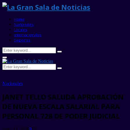
Home
Nacionales
Locales
Internacionales
Deportes
Search
Search
for:
Primary
Menu
Search
Search
for:
Nacionales
JANET TELLO SALUDA APROBACIÓN
DE NUEVA ESCALA SALARIAL PARA
PERSONAL 728 DE PODER JUDICIAL
junio 12, 2026
0
53