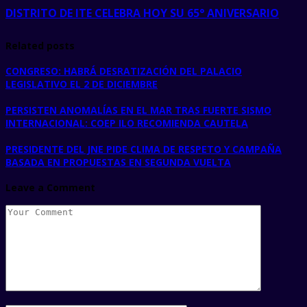
DISTRITO DE ITE CELEBRA HOY SU 65° ANIVERSARIO
Related posts
CONGRESO: HABRÁ DESRATIZACIÓN DEL PALACIO
LEGISLATIVO EL 2 DE DICIEMBRE
PERSISTEN ANOMALÍAS EN EL MAR TRAS FUERTE SISMO
INTERNACIONAL: COEP ILO RECOMIENDA CAUTELA
PRESIDENTE DEL JNE PIDE CLIMA DE RESPETO Y CAMPAÑA
BASADA EN PROPUESTAS EN SEGUNDA VUELTA
Leave a Comment