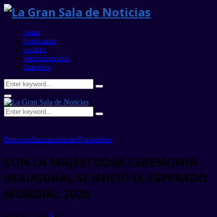
Home
Nacionales
Locales
Internacionales
Deportes
Search
Search
for:
Primary
Menu
Search
Search
for:
Deportes
Internacionales
Nacionales
CON LA MAJESTUOSA CEREMONIA
INAUGURAL SE INICIÓ EL ESPERADO
MUNDIAL 2026
junio 12, 2026
0
63