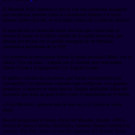
El Mundial 2026 comenzó el jueves con una ceremonia inaugural
que encabezan estrellas como la colombiana Shakira y el tenor
italiano Andrea Bocelli, en el Estadio Azteca de Ciudad de México.
El espectáculo se desarrolló sobre una lona que cubrió todo el
terreno de juego en el mítico estadio de la capital mexicana, que
alberga por tercera vez el partido inaugural de un Mundial,
constataron periodistas de la AFP.
Los primeros en presentarse fueron la banda mexicana Maná, con su
clásico ‘Oye mi amor’, seguida por el cantante pop venezolano
Danny Ocean y la agrupación Los Ángeles Azules.
El público coreaba las canciones, que fueron acompañadas por
coreografías con bailarines vistiendo trajes indígenas -con grandes
penachos- y mujeres en trajes típicos. Fuegos artificiales salían del
escenario que tenía un gran trofeo como el mundialista en el medio.
«¡Viva México!», gritaron más de una vez y el Azteca se venía
abajo.
Bocelli interpretará el himno oficial del Mundial, titulado «DNA»,
mezcla de ópera y música electrónica, mientras Shakira estrenará la
canción «Dai Dai» junto a la estrella nigeriana del afrobeat Burna