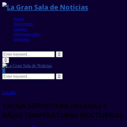
Home
Nacionales
Locales
Internacionales
Deportes
Search
for:
Search
Primary
Menu
Search
for:
Search
Locales
TACNA SOPORTARÁ HELADAS Y
BAJAS TEMPERATURAS NOCTURNAS