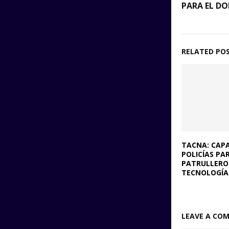
PARA EL D
RELATED PO
TACNA: CAP
POLICÍAS PA
PATRULLERO
TECNOLOGÍA
LEAVE A CO