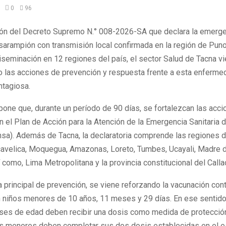
0
96
ión del Decreto Supremo N.° 008-2026-SA que declara la emergen
sarampión con transmisión local confirmada en la región de Puno
seminación en 12 regiones del país, el sector Salud de Tacna v
do las acciones de prevención y respuesta frente a esta enferme
ntagiosa.
one que, durante un período de 90 días, se fortalezcan las acc
n el Plan de Acción para la Atención de la Emergencia Sanitaria d
nsa). Además de Tacna, la declaratoria comprende las regiones d
avelica, Moquegua, Amazonas, Loreto, Tumbes, Ucayali, Madre 
 como, Lima Metropolitana y la provincia constitucional del Calla
rincipal de prevención, se viene reforzando la vacunación cont
 niños menores de 10 años, 11 meses y 29 días. En ese sentido,
ses de edad deben recibir una dosis como medida de protección;
s menores deben completar sus dos dosis establecidas en el