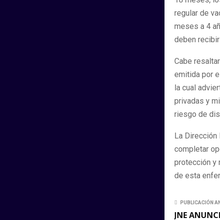
regular de va
meses a 4 añ
deben recibir
Cabe resalta
emitida por 
la cual advie
privadas y mi
riesgo de dis
La Dirección 
completar op
protección y 
de esta enfer
PUBLICACIÓN A
JNE ANUNCI