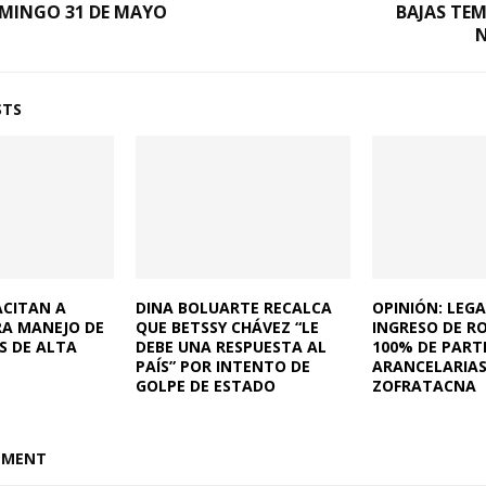
OMINGO 31 DE MAYO
BAJAS TE
STS
ACITAN A
DINA BOLUARTE RECALCA
OPINIÓN: LEGA
RA MANEJO DE
QUE BETSSY CHÁVEZ “LE
INGRESO DE R
S DE ALTA
DEBE UNA RESPUESTA AL
100% DE PART
PAÍS” POR INTENTO DE
ARANCELARIAS
GOLPE DE ESTADO
ZOFRATACNA
MMENT