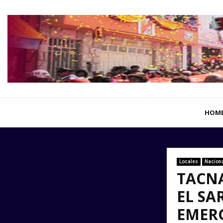
HOM
Locales
Nacion
TACN
EL SA
EMERG