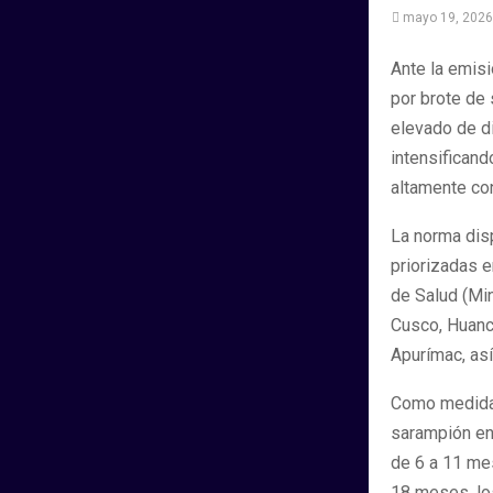
mayo 19, 2026
Ante la emis
por brote de 
elevado de di
intensifican
altamente co
La norma disp
priorizadas e
de Salud (Mi
Cusco, Huanc
Apurímac, así
Como medida p
sarampión en
de 6 a 11 me
18 meses, lo