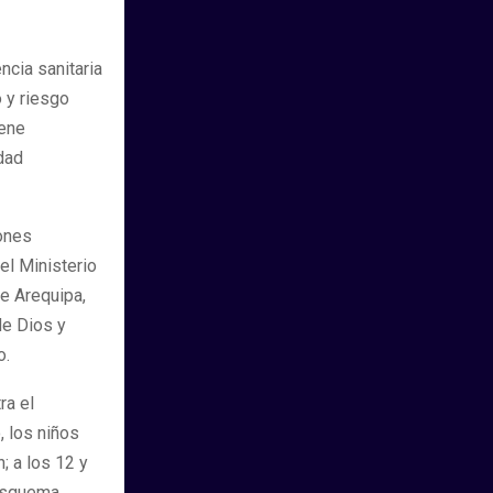
cia sanitaria
 y riesgo
iene
dad
iones
el Ministerio
e Arequipa,
de Dios y
o.
ra el
 los niños
 a los 12 y
 esquema