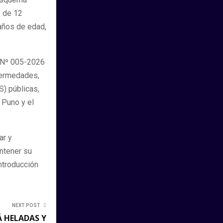
s de 12
años de edad,
C-Nº 005-2026
fermedades,
S) públicas,
 Puno y el
ar y
ntener su
introducción
NEXT POST
 HELADAS Y