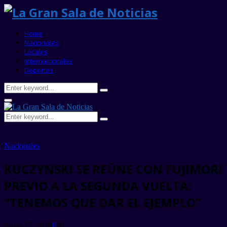
Home
Nacionales
Locales
Internacionales
Deportes
Search
Search
for:
Primary
Menu
Search
Search
for:
Nacionales
KUCZYNSKI SE REÚNE CON FUJIMORI
PREVIO A LA SEGUNDA VUELTA:
“TENEMOS QUE DAR EL EJEMPLO”
mayo 17, 2026
0
80