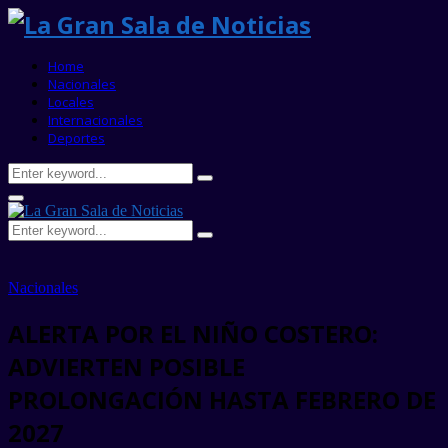
Home
Nacionales
Locales
Internacionales
Deportes
Search
Search
for:
Primary
Menu
Search
Search
for:
Nacionales
ALERTA POR EL NIÑO COSTERO:
ADVIERTEN POSIBLE
PROLONGACIÓN HASTA FEBRERO DE
2027