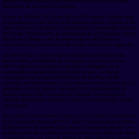
habían enviado denuncias por correo electrónico sobre presuntas
intenciones de favorecer a la empresa.
El caso de la Doble Vía Tacna–Boca del Río revive el debate sobre
la transparencia en los procesos de licitación pública y el peso de las
alertas técnicas en decisiones millonarias que comprometen recursos
del Estado. Mientras tanto, las advertencias de 2024 parecen haberse
diluido en el tiempo, y hoy la empresa que se pidió evitar se
encuentra a cargo de una de las obras más costosas en la región sur.
En julio de 2025, mientras el país cerraba las celebraciones por
Fiestas Patrias, el Ministerio de Transportes y Comunicaciones
(MTC) adjudicó al Consorcio Vial Sama —integrado por la
cuestionada compañía China Gezhouba Group— la obra de
mejoramiento de la carretera Doble Vía Tacna–Boca del Río,
valorizada en S/600 millones. La decisión se concretó pese a que un
año antes, en 2024, Provías Nacional (PVN) había advertido de
manera expresa sobre los riesgos de contratar con esta empresa,
señalada por presuntas prácticas corruptas e investigada por deudas
con la Sunat.
De acuerdo con un informe revelado por El Comercio, en febrero de
2024 el entonces director de PVN, Alexis Carranza, envió un oficio
al Ministerio de Economía expresando su “gran preocupación” por
la participación de Gezhouba y otras constructoras chinas vinculadas
a investigaciones por pago de dádivas en obras ejecutadas durante el