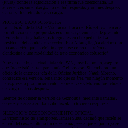
(Piura), donde la adjudicación a esa firma fue cuestionada. La
advertencia, sin embargo, no recibió respuesta, y un mes después,
Carranza fue retirado de su cargo.
PROCESO BAJO SOSPECHA
La licitación de la Doble Vía Tacna–Boca del Río estuvo marcada
por filtraciones de propuestas económicas, denuncias de presunto
favorecimiento y hallazgos irregulares en el expediente. La
presidenta del comité de selección, Flor Alfaro, llegó a alertar sobre
una anotación que “podría interpretarse como una referencia
clandestina a una modalidad de trato económico colusorio”.
A pesar de ello, el actual titular de PVN, José Palomino, aseguró
que “no existió causal para anular” el proceso. Sin embargo, un
oficio de la entonces jefa de la Oficina Jurídica, Natali Moreno,
contradice esa versión, señalando que su área “en ningún momento
ha expresado pronunciamiento” sobre el caso. Moreno fue retirada
del cargo 11 días después.
Intentos de obtener la versión de Gezhouba, mediante llamadas,
correos y visitas a su domicilio fiscal, no tuvieron respuesta.
SILENCIO Y DESCONOCIMIENTO OFICIAL
El viceministro de Transportes, Ismael Sutta, declaró que recién se
enteró del caso el último fin de semana, pese a que en junio ya se