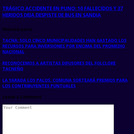
TRÁGICO ACCIDENTE EN PUNO: 10 FALLECIDOS Y 37
HERIDOS DEJA DESPISTE DE BUS EN SANDIA
Related posts
TACNA: SOLO CINCO MUNICIPALIDADES HAN GASTADO LOS
RECURSOS PARA INVERSIONES POR ENCIMA DEL PROMEDIO
NACIONAL
RECONOCEMOS A ARTISTAS DIFUSORES DEL FOLCLORE
TACNEÑO
LA YARADA LOS PALOS: COMUNA SORTEARÁ PREMIOS PARA
LOS CONTRIBUYENTES PUNTUALES
Leave a Comment