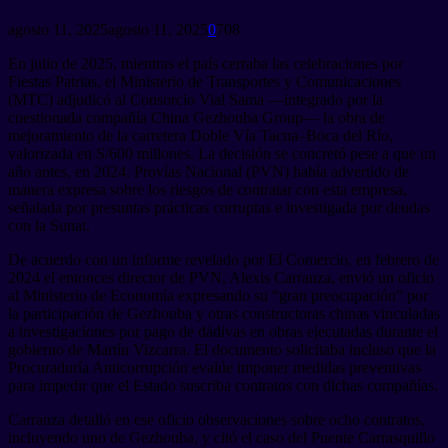
agosto 11, 2025
agosto 11, 2025
0
708
En julio de 2025, mientras el país cerraba las celebraciones por
Fiestas Patrias, el Ministerio de Transportes y Comunicaciones
(MTC) adjudicó al Consorcio Vial Sama —integrado por la
cuestionada compañía China Gezhouba Group— la obra de
mejoramiento de la carretera Doble Vía Tacna–Boca del Río,
valorizada en S/600 millones. La decisión se concretó pese a que un
año antes, en 2024, Provías Nacional (PVN) había advertido de
manera expresa sobre los riesgos de contratar con esta empresa,
señalada por presuntas prácticas corruptas e investigada por deudas
con la Sunat.
De acuerdo con un informe revelado por El Comercio, en febrero de
2024 el entonces director de PVN, Alexis Carranza, envió un oficio
al Ministerio de Economía expresando su “gran preocupación” por
la participación de Gezhouba y otras constructoras chinas vinculadas
a investigaciones por pago de dádivas en obras ejecutadas durante el
gobierno de Martín Vizcarra. El documento solicitaba incluso que la
Procuraduría Anticorrupción evalúe imponer medidas preventivas
para impedir que el Estado suscriba contratos con dichas compañías.
Carranza detalló en ese oficio observaciones sobre ocho contratos,
incluyendo uno de Gezhouba, y citó el caso del Puente Carrasquillo