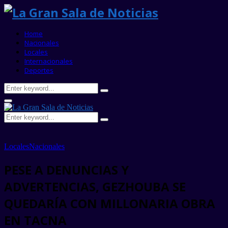
Home
Nacionales
Locales
Internacionales
Deportes
Search
Search
for:
Primary
Menu
Search
Search
for:
Locales
Nacionales
PESE A DENUNCIAS Y
ADVERTENCIAS, GEZHOUBA SE
QUEDARÍA CON MILLONARIA OBRA
EN TACNA