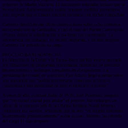
gobierno de Martín Vizcarra. El documento solicitaba incluso que la
Procuraduría Anticorrupción evalúe imponer medidas preventivas
para impedir que el Estado suscriba contratos con dichas compañías.
Carranza detalló en ese oficio observaciones sobre ocho contratos,
incluyendo uno de Gezhouba, y citó el caso del Puente Carrasquillo
(Piura), donde la adjudicación a esa firma fue cuestionada. La
advertencia, sin embargo, no recibió respuesta, y un mes después,
Carranza fue retirado de su cargo.
PROCESO BAJO SOSPECHA
La licitación de la Doble Vía Tacna–Boca del Río estuvo marcada
por filtraciones de propuestas económicas, denuncias de presunto
favorecimiento y hallazgos irregulares en el expediente. La
presidenta del comité de selección, Flor Alfaro, llegó a alertar sobre
una anotación que “podría interpretarse como una referencia
clandestina a una modalidad de trato económico colusorio”.
A pesar de ello, el actual titular de PVN, José Palomino, aseguró
que “no existió causal para anular” el proceso. Sin embargo, un
oficio de la entonces jefa de la Oficina Jurídica, Natali Moreno,
contradice esa versión, señalando que su área “en ningún momento
ha expresado pronunciamiento” sobre el caso. Moreno fue retirada
del cargo 11 días después.