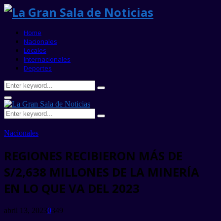
Home
Nacionales
Locales
Internacionales
Deportes
Search
Search
for:
Primary
Menu
Search
Search
for:
Nacionales
REGIONES RECIBIERON MÁS DE
S/2,638 MILLONES DE LA MINERÍA
EN LO QUE VA DEL 2023
abril 13, 2023
0
349