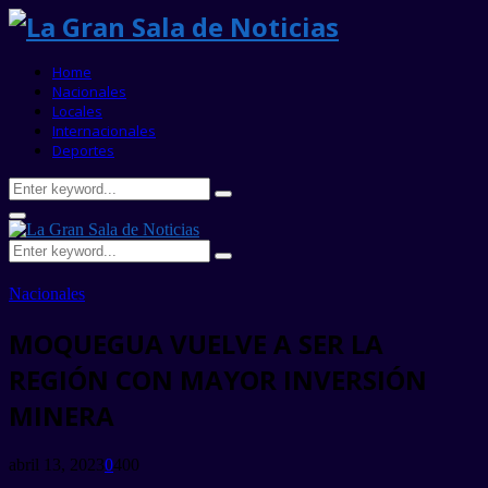
Home
Nacionales
Locales
Internacionales
Deportes
Search
Search
for:
Primary
Menu
Search
Search
for:
Nacionales
MOQUEGUA VUELVE A SER LA
REGIÓN CON MAYOR INVERSIÓN
MINERA
abril 13, 2023
0
400