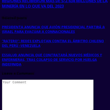
REGIONES RECIBIERON MÁS DE S/2,638 MILLONES DE LA
MINERÍA EN LO QUE VA DEL 2023
Related posts
PRESIDENTA ANUNCIA QUE AVIÓN PRESIDENCIAL PARTIRÁ A
ISRAEL PARA EVACUAR A CONNACIONALES
“RATERO”: REDES EXPLOTAN CONTRA EL ÁRBITRO CHILENO
DEL PERÚ -VENEZUELA
ESSALUD ANUNCIA QUE CONTRATARÁ NUEVOS MÉDICOS Y
ENFERMERAS, TRAS COLAPSO DE SERVICIO POR HUELGA
INDEFINIDA
Leave a Comment