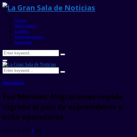
Home
Nacionales
Locales
Internacionales
Deportes
Search
Search
for:
Primary
Menu
Search
Search
for:
Nacionales
Evo Morales: Migraciones impide
ingreso al país de expresidente y
ocho operadores
enero 10, 2023
0
318