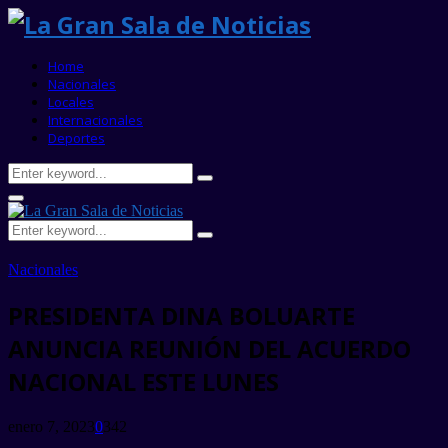
Home
Nacionales
Locales
Internacionales
Deportes
Search
Search
for:
Primary
Menu
Search
Search
for:
Nacionales
PRESIDENTA DINA BOLUARTE
ANUNCIA REUNIÓN DEL ACUERDO
NACIONAL ESTE LUNES
enero 7, 2023
0
342