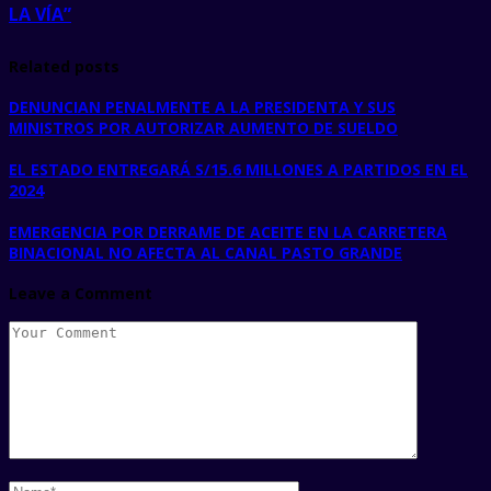
LA VÍA”
Related posts
DENUNCIAN PENALMENTE A LA PRESIDENTA Y SUS
MINISTROS POR AUTORIZAR AUMENTO DE SUELDO
EL ESTADO ENTREGARÁ S/15.6 MILLONES A PARTIDOS EN EL
2024
EMERGENCIA POR DERRAME DE ACEITE EN LA CARRETERA
BINACIONAL NO AFECTA AL CANAL PASTO GRANDE
Leave a Comment