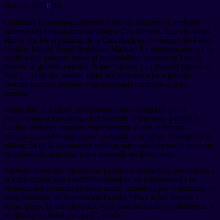
enero 6, 2023
0
361
Continúan los pronunciamientos sobre las acciones en territorio
nacional del exmandatario de Bolivia Evo Morales. Esta vez quien
alzó la voz fue el extitular de la Cancillería en los tiempos de Pedro
Castillo, Miguel Ángel Rodríguez Mackay. En conversación con un
medio local, quien se opuso al ambientalista Acuerdo de Escazú
durante su gestión, enfatizó en que “apenas (…) Morales ingrese al
Perú (…) hay que tenerlo. Debe ser sometido a las reglas del
derecho punitivo peruano y ser procesado conforme a la ley
peruana”.
Según dijo en Exitosa, las opiniones del excandidato por el
Movimiento al Socialismo (MAS) desde la intentona golpista de
Castillo Terrones trastocan “internamente al país al brindar
pronunciamientos separatistas”. Además, a su juicio, “colude con el
artículo 54 de la constitución política, que considera que el territorio
es inalienable, impoluto y que no puede ser deteriorado”.
También aclaró que Morales no podría ser denunciado por traición a
la patria debido a su condición extranjera, en contrariedad a la
denuncia por la misma presunta causal formulada por el almirante (r)
Jorge Montoya, de Renovación Popular. “Pero sí hay normas y
reglas claras. El derecho punitivo es para nacionales y extranjeros, y
se aplica para todos por igual”, añadió.