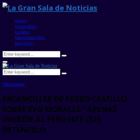
Home
Nacionales
Locales
Internacionales
Deportes
Search
Search
for:
Primary
Menu
Search
Search
for:
Nacionales
EXCANCILLER DE PEDRO CASTILLO
SOBRE EVO MORALES: “APENAS
INGRESE AL PERÚ HAY QUE
DETENERLO