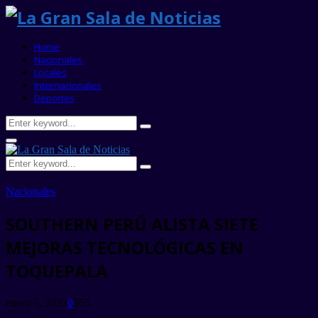
Home
Nacionales
Locales
Internacionales
Deportes
Search
Search
for:
Primary
Menu
Search
Search
for:
Nacionales
SOUTHERN PERÚ ALISTA SIETE
MEJORAS TECNOLÓGICAS EN
TOQUEPALA
enero 5, 2023
0
555