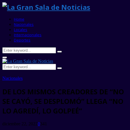
Home
Nacionales
Locales
Internacionales
Deportes
Search
Search
for:
Primary
Menu
Search
Search
for:
Nacionales
DE LOS MISMOS CREADORES DE “NO
SE CAYÓ, SE DESPLOMÓ” LLEGA “NO
LO AGREDÍ, LO GOLPEÉ”
diciembre 22, 2022
0
341