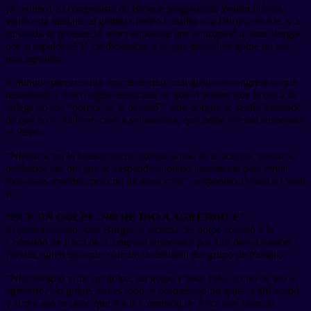
¡El colmo! El congresista de Bloque Magisterial, Pasión Dávila,
visitó esta mañana al golpista Pedro Castillo a la Diroes, en Ate, y a
su salida se pronunció sobre el puñete que le propinó a Juan Burgos
por la espalda el 11 de diciembre y es que para él su golpe no fue
una agresión.
Y aunque parezca una broma de muy mal gusto, el congresista que
representa a Pasco sigue entercado en que el puñete que le dio a su
colega no fue “porque se le ocurrió”, sino porque se sentía frustrado
de que no le hicieran caso a su bancada, que pedía ese día suspender
el Pleno.
“Nosotros no lo hemos hecho porque a uno se le ocurrió, nosotros
pedíamos ese día que se suspenda el pleno justamente para evitar
toda estas muertes, pero no hicieron caso”, respondió Dávila a Canal
N.
“FUE UN GOLPE, NO HE IDO A AGREDIRLE”
El parlamentario Juan Burgos y víctima del golpe solicitó a la
Comisión de Ética del Congreso suspender por 120 días a Pasión
Dávila, quien dijo que asumirá la decisión del grupo de trabajo.
“Nos indignó y fue un golpe, un golpe y nada más, yo no he ido a
agredirle. Un golpe, eso es todo, y después yo no quise y ahí acabó
y si por eso se tiene que ir a la Comisión de Ética está bien, lo