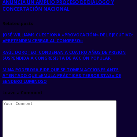
ANUNCIA UN AMPLIO PROCESO DE DIÁLOGO Y
CONCERTACIÓN NACIONAL
Related posts
JOSÉ WILLIAMS CUESTIONA «PROVOCACIÓN» DEL EJECUTIVO:
«PRETENDEN CERRAR AL CONGRESO»
RAÚL DOROTEO: CONDENAN A CUATRO AÑOS DE PRISIÓN
SUSPENDIDA A CONGRESISTA DE ACCIÓN POPULAR
MINA PODEROSA PIDE QUE SE TOMEN ACCIONES ANTE
ATENTADO QUE «EMULA PRÁCTICAS TERRORISTAS» DE
SENDERO LUMINOSO
Leave a Comment