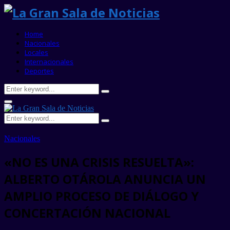
Home
Nacionales
Locales
Internacionales
Deportes
Search
Search
for:
Primary
Menu
Search
Search
for:
Nacionales
«NO ES UNA CRISIS RESUELTA»:
ALBERTO OTÁROLA ANUNCIA UN
AMPLIO PROCESO DE DIÁLOGO Y
CONCERTACIÓN NACIONAL