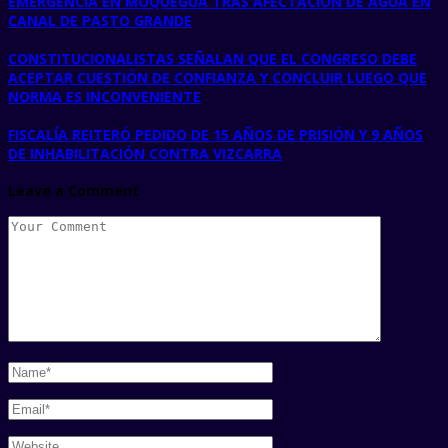
EMERGENCIA EN MOQUEGUA TRAS AFECTACIÓN DE AGUA EN
CANAL DE PASTO GRANDE
CONSTITUCIONALISTAS SEÑALAN QUE EL CONGRESO DEBE
ACEPTAR CUESTIÓN DE CONFIANZA Y CONCLUIR LUEGO QUE
NORMA ES INCONVENIENTE
FISCALÍA REITERÓ PEDIDO DE 15 AÑOS DE PRISIÓN Y 9 AÑOS
DE INHABILITACIÓN CONTRA VIZCARRA
Leave a Comment