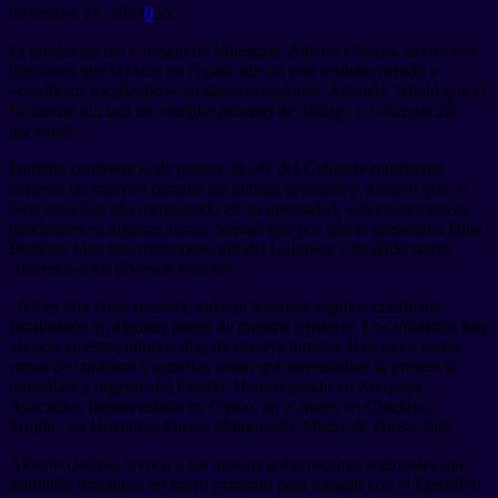
diciembre 22, 2022
0
555
El presidente del Consejo de Ministros, Alberto Otárola, aclaró este
miércoles que la crisis en el país aún no está resuelta debido a
«conflictos focalizados» en algunas regiones. Además, señaló que el
Gobierno iniciará un «amplio proceso de diálogo y concertación
nacional».
Durante conferencia de prensa, el jefe del Gabinete ministerial
lamentó las muertes durante las últimas protestas y sostuvo que, si
bien estas han ido menguando en su intensidad, aún existen tareas
pendientes en algunas zonas. Señaló que por ello la presidenta Dina
Boluarte hizo una recomposición del Gabinete y ha dado tareas
concretas a los diversos sectores.
«No es una crisis resuelta, todavía tenemos algunos conflictos
focalizados en algunas partes de nuestro territorio. Los ministros han
viajado en estos últimos días de manera intensa. Han ido a varias
zonas de conflicto y aquellas zonas que necesitaban la presencia
inmediata y urgente del Estado. Hemos estado en Arequipa,
Ayacucho, hemos estado en Cusco, en el norte, en Chiclayo,
Trujillo, en Huánuco, Puerto Maldonado, Madre de Dios», dijo.
Alberto Otárola invocó a los nuevos gobernadores regionales que
asumirán funciones en enero próximo para trabajar con el Ejecutivo