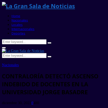
Home
Nacionales
Locales
Internacionales
Deportes
Search
Search
for:
Primary
Menu
Search
Search
for:
Nacionales
CONTRALORÍA DETECTÓ ASCENSO
INDEBIDO DE DOCENTES EN LA
UNIVERSIDAD JORGE BASADRE
diciembre 30, 2022
0
480