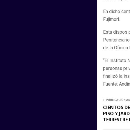
En dicho cent
Fujimori.
Esta disposic
Penitenciario
de la Oficina
“El Instituto
personas priv
finalizó la in
Fuente: Andi
PUBLICACIÓN A
CIENTOS DE
PISO Y JAR
TERRESTRE