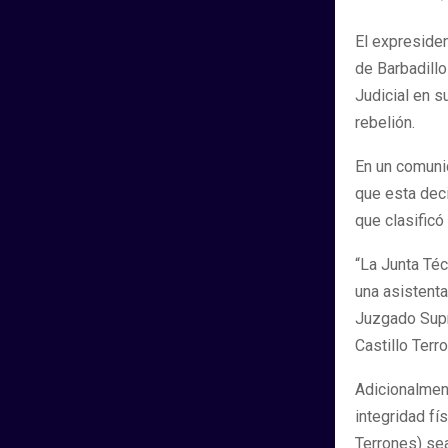
El expresiden
de Barbadillo
Judicial en s
rebelión.
En un comunic
que esta deci
que clasificó 
“La Junta Téc
una asistenta
Juzgado Supr
Castillo Terr
Adicionalmen
integridad fí
Terrones) sea