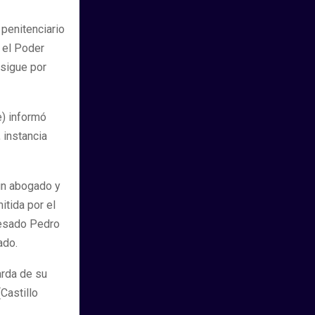
 penitenciario
 el Poder
 sigue por
e) informó
 instancia
 un abogado y
itida por el
cesado Pedro
ado.
arda de su
Castillo