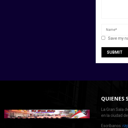
Save my na
QUIENES 
La Gran Sala de
en la ciudad d
Escríbanos:
rz