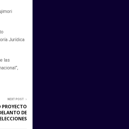
jimori
to
oría Jurídica
de las
nacional”,
NEXT POST
 PROYECTO
ADELANTO DE
ELECCIONES