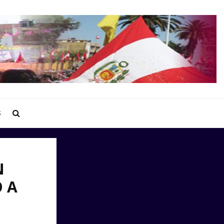
S
N
 A