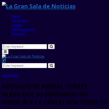
Home
Nacionales
Locales
Internacionales
Deportes
Search
for:
Search
Primary
Menu
Search
for:
Search
Nacionales
ABOGADO DE ANÍBAL TORRES
ALEGA QUE SU DEFENDIDO NO
PUEDE IR A LA CÁRCEL POR TENER 79