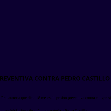
N PREVENTIVA CONTRA PEDRO CASTILLO
Preparatoria que dicte 18 meses de prisión preventiva contra el expresid
 para iniciar investigación preparatoria a Pedro Castillo.