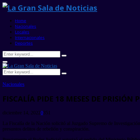
Home
Nacionales
Locales
Internacionales
Deportes
Search
Search
for:
Primary
Menu
Search
Search
for:
Nacionales
FISCALÍA PIDE 18 MESES DE PRISIÓ
diciembre 14, 2022
0
351
La Fiscalía de la Nación solicitó al Juzgado Supremo de Investigación 
presuntos delitos de rebelión y conspiración.
Previamente el Poder Judicial autorizó el pedido del Ministerio Público