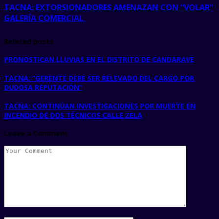
TACNA: EXTORSIONADORES AMENAZAN CON “VOLAR”
GALERÍA COMERCIAL
Related posts
PRONOSTICAN LLUVIAS EN EL DISTRITO DE CANDARAVE
TACNA: “GERENTE DEBE SER RELEVADO DEL CARGO POR
DUDOSA REPUTACIÓN”
TACNA: CONTINÚAN INVESTIGACIONES POR MUERTE EN
INCENDIO DE DOS TÉCNICOS CALLE ZELA
Leave a Comment