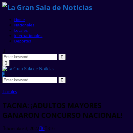
Home
Nacionales
Locales
Internacionales
Deportes
Search
for:
Search
Primary
Menu
Search
for:
Search
Locales
TACNA: ¡ADULTOS MAYORES
GANARON CONCURSO NACIONAL!
diciembre 3, 2022
0
316