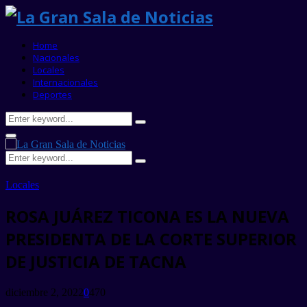
Home
Nacionales
Locales
Internacionales
Deportes
Search
Search
for:
Primary
Menu
Search
Search
for:
Locales
ROSA JUÁREZ TICONA ES LA NUEVA
PRESIDENTA DE LA CORTE SUPERIOR
DE JUSTICIA DE TACNA
diciembre 2, 2022
0
470