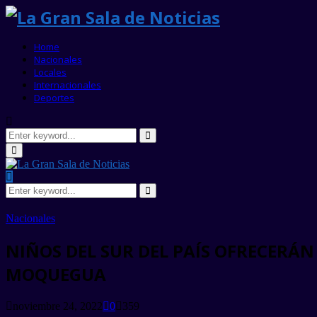
Home
Nacionales
Locales
Internacionales
Deportes
Search
for:
Search
Primary
Menu
Search
for:
Search
Nacionales
NIÑOS DEL SUR DEL PAÍS OFRECERÁ
MOQUEGUA
noviembre 24, 2022
0
359