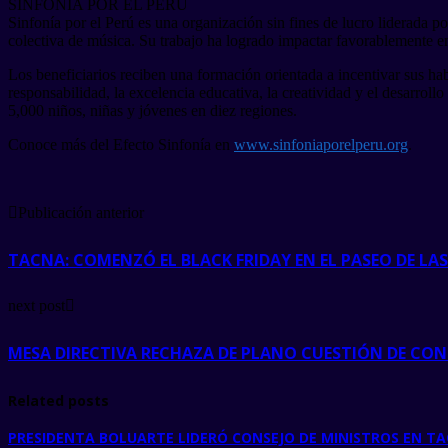
SINFONÍA POR EL PERÚ
Sinfonía por el Perú es una organización sin fines de lucro liderada 
colectiva de música. Su trabajo ha logrado impactar favorablemente en 
Los beneficiarios reciben una formación orientada a incentivar sus habi
responsabilidad, la excelencia educativa, la creatividad y el desarroll
5,000 niños, niñas y jóvenes en diez regiones.
Conoce más del Efecto Sinfonía en
www.sinfoniaporelperu.org
.
Publicación anterior
TACNA: COMENZÓ EL BLACK FRIDAY EN EL PASEO DE LA
next post
MESA DIRECTIVA RECHAZA DE PLANO CUESTIÓN DE CO
Related posts
PRESIDENTA BOLUARTE LIDERÓ CONSEJO DE MINISTROS EN T