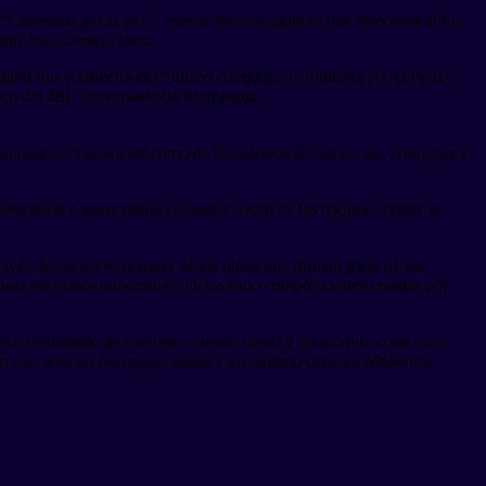
Cantemos por la paz”, evento musical gratuito que ofrecerán niños,
uano Juan Diego Flórez.
gión Sur y Director del Núcleo Arequipa de Sinfonía por el Perú y
arco del 481° aniversario de Moquegua.
Candarave (Tacna), así como de los núcleos de Tacna, Ilo, Arequipa y
tegración e intercambio cultural y social de las regiones donde la
avés de las voces blancas de los niños que forman parte de los
obras musicales universales, incluyendo composiciones creadas por
 (con ensamble de cuerdas y elenco coral) y un módulo coral en el
on una sede en Arequipa ciudad y un módulo coral en Mollendo