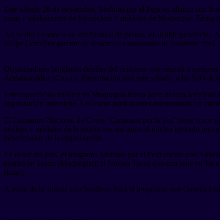
Este sábado 26 de noviembre, Sinfonía por el Perú en alianza con So
niñas y adolescentes de los núcleos y módulos de Moquegua, Tacna y 
Así lo dio a conocer en conferencia de prensa, el alcalde provincial
Felipe González gerente de desarrollo comunitario de Southern Perú. E
Organizadores brindaron detalles del concierto que reunirá a menores
Andahuaylillas (Cusco). Presentación será este sábado, a las 5:00 de l
Este espectáculo musical en Moquegua forma parte de una actividad a ni
organización interviene. Los coros participantes interpretarán un vari
El Encuentro Nacional de Coros “Cantemos por la paz” tiene como prop
núcleos y módulos de la región sur, asi como el núcleo invitado prov
beneficiarios de la organización.
En el sur del país, el programa Sinfonía por el Perú cuenta con 3 núc
distrito de Torata (Moquegua); el Núcleo Tacna con una sede en Tac
(Islay).
A partir de la alianza con Southern Perú el programa, que comenzó en 