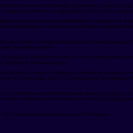
uthern Perú, presentarán en Moquegua el Encuentro Nacional de Coros “
Arequipa, que pertenecen a la organización presidida por el tenor per
, Abraham Cárdenas Romero junto a Raúl Pimentel, Coordinador de la Re
sta actividad reunirá a 150 niños del sur del Perú y se realiza en el m
 de coros infantiles y juveniles de los módulos de Torata (Moquegua), 
a tarde, en la Plaza de Armas.
vel nacional realizada por Sinfonía por el Perú a fin de fomentar la in
ado repertorio de 21 temas musicales.
ósito llevar un mensaje de unión, paz, entendimiento y tolerancia a tr
eniente de Andahuaylillas, Cusco. El repertorio estará conformado por 
leos y 3 módulos estructurados de la siguiente manera: Un núcleo en Ilo
na ciudad y un módulo coral en Candarave y un Núcleo en Arequipa, c
2021, tiene previsto formar, en tres años, a 1300 menores.