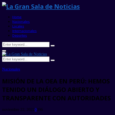
Home
Nacionales
Locales
Internacionales
Deportes
Search
Search
for:
Primary
Menu
Search
Search
for:
Nacionales
MISIÓN DE LA OEA EN PERÚ: HEMOS
TENIDO UN DIÁLOGO ABIERTO Y
TRANSPARENTE CON AUTORIDADES
noviembre 22, 2022
0
396