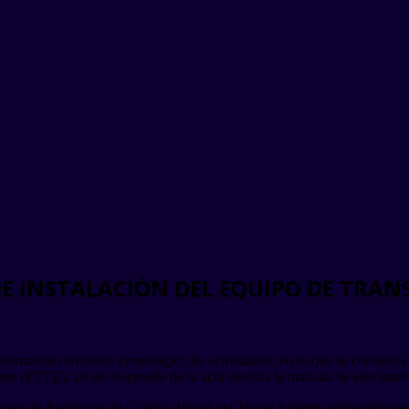
DE INSTALACIÓN DEL EQUIPO DE TRAN
 información en orden cronológico de actividades, en lo que se considera
nte (ETTE), así se desprende de la acta suscrita la mañana de este lunes
o de Rendición de Cuentas Inicial del Titular Saliente, entregándosele 