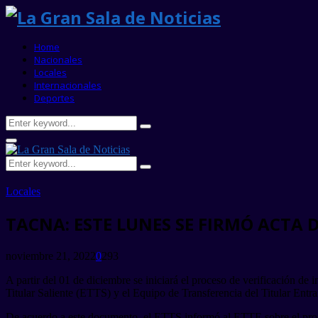
Home
Nacionales
Locales
Internacionales
Deportes
Search
Search
for:
Primary
Menu
Search
Search
for:
Locales
TACNA: ESTE LUNES SE FIRMÓ ACTA 
noviembre 21, 2022
0
293
A partir del 01 de diciembre se iniciará el proceso de verificación de
Titular Saliente (ETTS) y el Equipo de Transferencia del Titular Entra
De acuerdo a este documento, el ETTS informó al ETTE sobre el proces