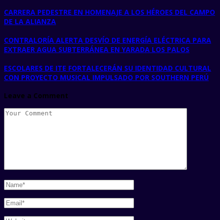
CARRERA PEDESTRE EN HOMENAJE A LOS HÉROES DEL CAMPO
DE LA ALIANZA
CONTRALORÍA ALERTA DESVÍO DE ENERGÍA ELÉCTRICA PARA
EXTRAER AGUA SUBTERRÁNEA EN YARADA LOS PALOS
ESCOLARES DE ITE FORTALECERÁN SU IDENTIDAD CULTURAL
CON PROYECTO MUSICAL IMPULSADO POR SOUTHERN PERÚ
Leave a Comment