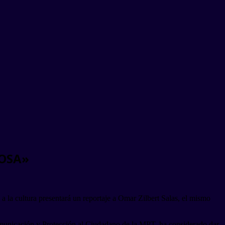
MOSA»
 la cultura presentará un reportaje a Omar Zilbert Salas, el mismo
omunicación y Protección al Ciudadano de la MPT, ha considerado dar