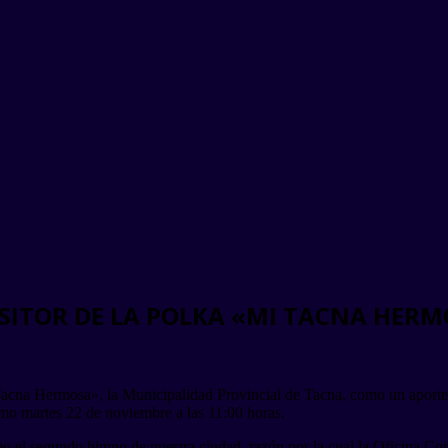
SITOR DE LA POLKA «MI TACNA HER
Tacna Hermosa», la Municipalidad Provincial de Tacna, como un aporte a
ximo martes 22 de noviembre a las 11:00 horas.
o el segundo himno de nuestra ciudad, razón por la cual la Oficina C