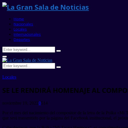
Home
Nacionales
Locales
Internacionales
Deportes
Search
Search
for:
Primary
Menu
Search
Search
for:
Locales
SE LE RENDIRÁ HOMENAJE AL COMPO
noviembre 19, 2022
0
514
Por el mes del nacimiento del compositor de la letra de la Polka «Mi 
que será transmitido por la página del Facebook institucional, el pró
Cabe destacar, que la Polka “Mi Tacna Hermosa”, es considerada com