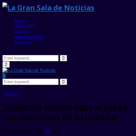
Home
Nacionales
Locales
Internacionales
Deportes
Search
for:
Search
Primary
Menu
Search
for:
Search
Locales
“MINISTRA CHÁVEZ DEBE ACLARAR
LAS DENUNCIAS EN SU CONTRA”
noviembre 19, 2022
0
493