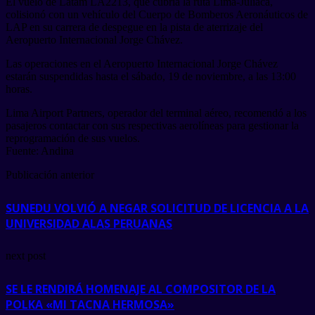
El vuelo de Latam LA2213, que cubría la ruta Lima-Juliaca,
colisionó con un vehículo del Cuerpo de Bomberos Aeronáuticos de
LAP en su carrera de despegue en la pista de aterrizaje del
Aeropuerto Internacional Jorge Chávez.
Las operaciones en el Aeropuerto Internacional Jorge Chávez
estarán suspendidas hasta el sábado, 19 de noviembre, a las 13:00
horas.
Lima Airport Partners, operador del terminal aéreo, recomendó a los
pasajeros contactar con sus respectivas aerolíneas para gestionar la
reprogramación de sus vuelos.
Fuente: Andina
Publicación anterior
SUNEDU VOLVIÓ A NEGAR SOLICITUD DE LICENCIA A LA
UNIVERSIDAD ALAS PERUANAS
next post
SE LE RENDIRÁ HOMENAJE AL COMPOSITOR DE LA
POLKA «MI TACNA HERMOSA»