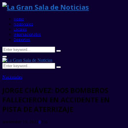
Home
Nacionales
Locales
Internacionales
Deportes
Search
Search
for:
Primary
Menu
Search
Search
for:
Nacionales
JORGE CHÁVEZ: DOS BOMBEROS
FALLECIERON EN ACCIDENTE EN
PISTA DE ATERRIZAJE
noviembre 19, 2022
0
356