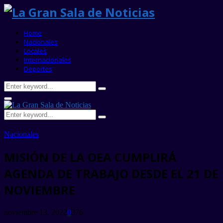
Home
Nacionales
Locales
Internacionales
Deportes
Search
Search
for:
Primary
Menu
Search
Search
for:
Nacionales
MISIÓN DE LA OEA CUMPLIRÁ
AGENDA DE TRABAJO DESDE EL 21 DE
NOVIEMBRE
noviembre 13, 2022
0
376