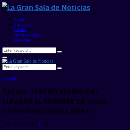
Home
Nacionales
Locales
Internacionales
Deportes
Search
Search
for:
Primary
Menu
Search
Search
for:
Locales
TACNA: TEATRO MUNICIPAL
LLEVARÁ EL NOMBRE DE «LUIS
CAVAGNARO ORELLANA»
noviembre 10, 2022
0
525