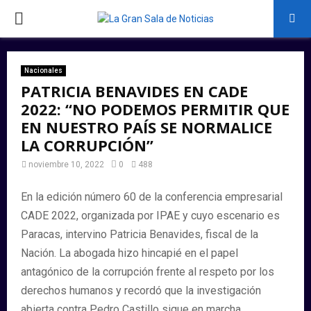
PRIMARY
MENU
Nacionales
PATRICIA BENAVIDES EN CADE
2022: “NO PODEMOS PERMITIR QUE
EN NUESTRO PAÍS SE NORMALICE
LA CORRUPCIÓN”
noviembre 10, 2022
0
488
En la edición número 60 de la conferencia empresarial
CADE 2022, organizada por IPAE y cuyo escenario es
Paracas, intervino Patricia Benavides, fiscal de la
Nación. La abogada hizo hincapié en el papel
antagónico de la corrupción frente al respeto por los
derechos humanos y recordó que la investigación
abierta contra Pedro Castillo sigue en marcha.