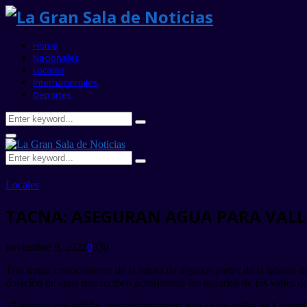
Home
Nacionales
Locales
Internacionales
Deportes
Search
Search
for:
Primary
Menu
Search
Search
for:
Locales
TACNA: ASEGURAN AGUA PARA VALLE
noviembre 9, 2022
0
330
Tras tomar conocimiento de la rotura de algunas partes de la tubería 
dotación de agua que reciben actualmente los usuarios de los valles d
«Tenemos que señalar contundentemente que en los valles de Locumba 