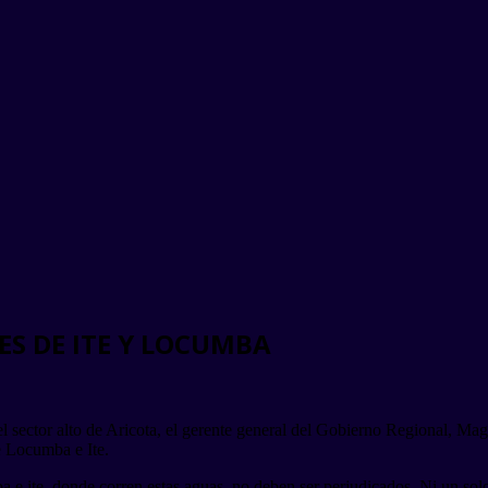
S DE ITE Y LOCUMBA
del sector alto de Aricota, el gerente general del Gobierno Regional, Ma
e Locumba e Ite.
e ite, donde corren estas aguas, no deben ser perjudicados. Ni un sol