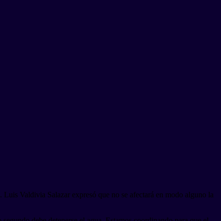
g. Luis Valdivia Salazar expresó que no se afectará en modo alguno la
o segundo debe detenerse el agua. Estamos coordinando para que el