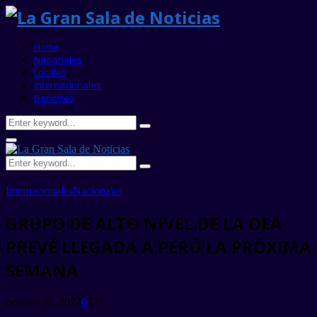
Home
Nacionales
Locales
Internacionales
Deportes
Search
Search
for:
Primary
Menu
Search
Search
for:
Internacionales
Nacionales
GRUPO DE ALTO NIVEL DE LA OEA
PREVÉ LLEGADA A PERÚ LA PRÓXIMA
SEMANA
octubre 27, 2022
0
372