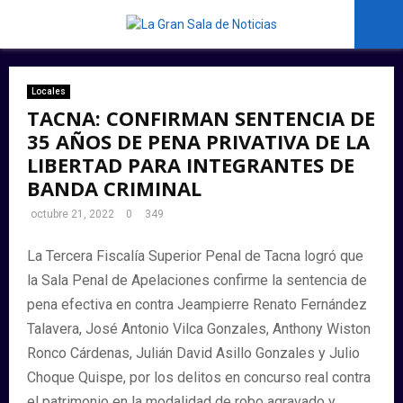
PRIMARY
MENU
Locales
TACNA: CONFIRMAN SENTENCIA DE
35 AÑOS DE PENA PRIVATIVA DE LA
LIBERTAD PARA INTEGRANTES DE
BANDA CRIMINAL
octubre 21, 2022
0
349
La Tercera Fiscalía Superior Penal de Tacna logró que
la Sala Penal de Apelaciones confirme la sentencia de
pena efectiva en contra Jeampierre Renato Fernández
Talavera, José Antonio Vilca Gonzales, Anthony Wiston
Ronco Cárdenas, Julián David Asillo Gonzales y Julio
Choque Quispe, por los delitos en concurso real contra
el patrimonio en la modalidad de robo agravado y